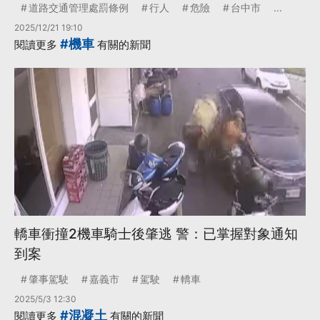
道路交通管理處罰條例
行人
危險
台中市
...
2025/12/21 19:10
#機車
閱讀更多
有關的新聞
轎車衝撞2機車騎士後肇逃 警：已掌握對象通知
到案
肇事駕駛
嘉義市
駕駛
轎車
2025/5/3 12:30
#混凝土
閱讀更多
有關的新聞