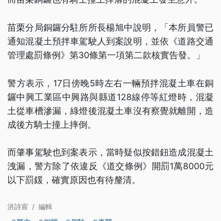
苗栗分局銅鑼分駐所所長楊旭中說明，「本所員警已
通知混凝土預拌車駕駛人到案說明，並依《道路交通
管理處罰條例》第30條第一項第二款核實告發。」
警方表示，17日傍晚5時左右一輛預拌混凝土車在銅
鑼中興工業區中興路與縣道128線停等紅燈時，混凝
土從車槽滲漏，綠燈後混凝土車沒有察覺就離開，造
成後方騎士撞上摔倒。
而肇事駕駛也到案表示，當時疑似按錯鈕造成混凝土
洩漏，警方除了依違反《道交條例》開罰1萬8000元
以下罰鍰，確實原因也有待釐清。
洪詩宸
/
編輯