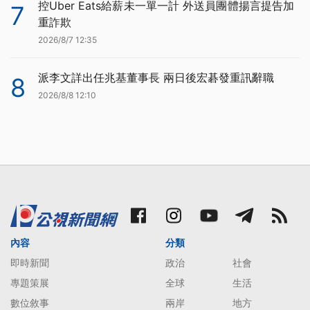
控Uber Eats給薪未一單一計 外送員團體揚言提告加
7
重詐欺
2026/8/7 12:35
派李文詳出任兆基董事長 兩日後宏碁發重訊辭職
8
2026/8/8 12:10
內容
分類
即時新聞
政治
社會
專題策展
全球
生活
數位敘事
兩岸
地方