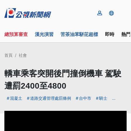
總預算審查
漢光演習
苦茶油苯駢芘超標
即時
熱門
首頁
社會
轎車乘客突開後門撞倒機車 駕駛
遭罰2400至4800
混凝土
道路交通管理處罰條例
台中市
騎士
...