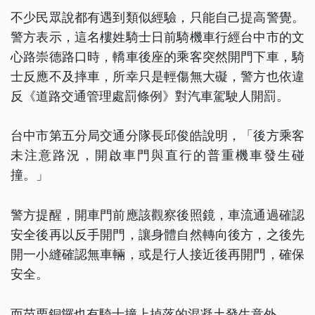
不少民眾說都有遇到類似經驗，只能自己提高警覺。
警方表示，這名樓姓騎士日前騎機車行經台中市的文
心路崇德路口時，轎車後座的乘客突然開門下車，騎
士反應不及摔車，所幸只是輕傷無大礙，警方也依違
反《道路交通管理處罰條例》對汽車駕駛人開罰。
台中市第五分局交通分隊長邱俊皓說明，「後方乘客
未注意路況，開啟車門與直行的普重機車發生碰
撞。」
警方提醒，開車門前應該觀察後照鏡，車流通過確認
安全後再以反手開門，讓身體自然轉向後方，之後先
開一小縫確認無車輛，或是行人接近後再開門，確保
安全。
而苗栗銅鑼也有騎士撞上掉落的混凝土發生意外。