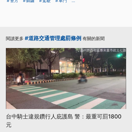
警方
銅鑼
駕駛
車門
...
#道路交通管理處罰條例
閱讀更多
有關的新聞
台中騎士違規鑽行人庇護島 警：最重可罰1800
元