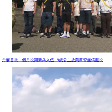
丹麥首批11個月役期新兵入伍 19歲公主放棄薪資無償服役