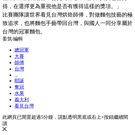
得，在選擇更為重視他是否有獲得這樣的獎項。」
比賽團隊讓世界看見台灣烘焙師傅，對做麵包技藝的極
致追求，也將麵包手藝帶回台灣，與國人一同分享屬於
台灣的冠軍麵包。
姜筑
/
編輯
總冠軍
大賽
師傅
台灣
...
耶誕
奪冠
水果
義大利
看見台灣
此網頁已閒置超過5分鐘，請點透明黑底或右上×按鈕繼續閱
讀