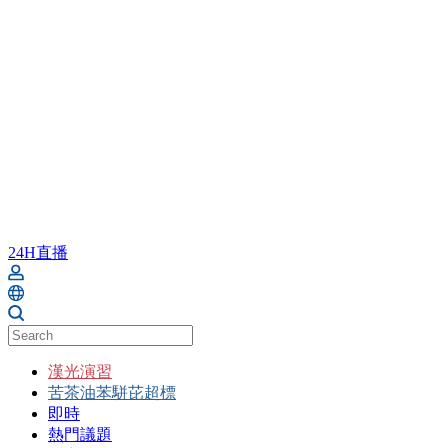
24H直播
漢光演習
苦茶油苯駢芘超標
即時
熱門議題