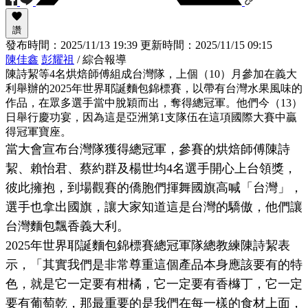
讚
發布時間：
2025/11/13 19:39
更新時間：
2025/11/15 09:15
陳佳鑫
彭耀祖
/ 綜合報導
陳詩絜等4名烘焙師傅組成台灣隊，上個（10）月參加在義大
利舉辦的2025年世界耶誕麵包錦標賽，以帶有台灣水果風味的
作品，在眾多選手當中脫穎而出，奪得總冠軍。他們今（13）
日舉行慶功宴，因為這是亞洲第1支隊伍在這項國際大賽中贏
得冠軍寶座。
當大會宣布台灣隊獲得總冠軍，參賽的烘焙師傅陳詩
絜、賴怡君、蔡約群及楊世均4名選手開心上台領獎，
彼此擁抱，到場觀賽的僑胞們揮舞國旗高喊「台灣」，
選手也拿出國旗，讓大家知道這是台灣的驕傲，他們讓
台灣麵包飄香義大利。
2025年世界耶誕麵包錦標賽總冠軍隊總教練陳詩絜表
示，「其實我們是非常尊重這個產品本身應該要有的特
色，就是它一定要有柑橘，它一定要有香櫞丁，它一定
要有葡萄乾，那最重要的是我們在每一樣的食材上面，