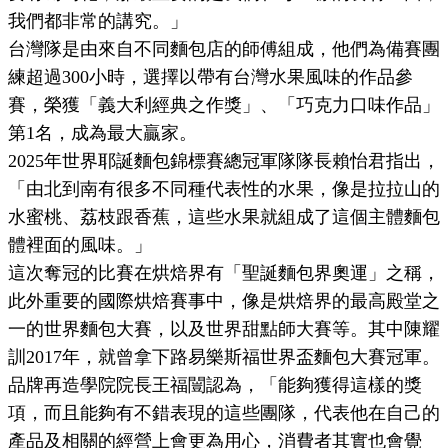
我們都非常的講究。」
台灣隊是由來自不同麵包店的師傅組成，他們為備賽團
練超過300小時，選擇以帶有台灣水果風味的作品參
賽，榮獲「義大利經典之作獎」、「巧克力口味作品」
第1名，成為最大贏家。
2025年世界耶誕麵包錦標賽總冠軍隊隊長賴怡君指出，
「由北到南有很多不同種代表性的水果，像是拉拉山的
水蜜桃、荔枝跟香蕉，這些水果就組成了這個主體麵包
體裡面的風味。」
這次奪冠的比賽在烘焙界有「聖誕麵包界奧運」之稱，
此外重要的國際烘焙賽事中，像是烘焙界的最高殿堂之
一的世界麵包大賽，以及世界甜點師大賽等。其中陳耀
訓2017年，就曾拿下路易樂斯福世界盃麵包大賽冠軍。
品牌再造學院院長王福闓認為，「能夠獲得這樣的獎
項，而且能夠有不錯表現的這些團隊，代表他在自己的
產品及相關的經營上會更為用心，消費者其實也會覺