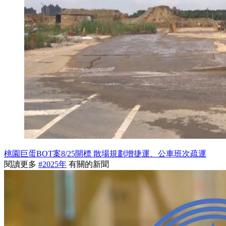
桃園巨蛋BOT案8/25開標 散場規劃增捷運、公車班次疏運
閱讀更多
#2025年
有關的新聞