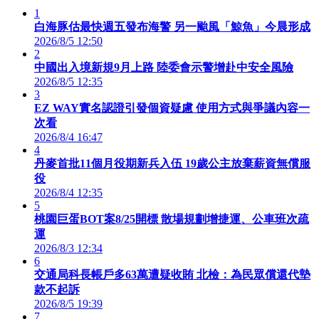
1
白海豚估最快週五發布海警 另一颱風「鯨魚」今晨形成
2026/8/5 12:50
2
中國出入境新規9月上路 陸委會示警增赴中安全風險
2026/8/5 12:35
3
EZ WAY實名認證引發個資疑慮 使用方式與爭議內容一
次看
2026/8/4 16:47
4
丹麥首批11個月役期新兵入伍 19歲公主放棄薪資無償服
役
2026/8/4 12:35
5
桃園巨蛋BOT案8/25開標 散場規劃增捷運、公車班次疏
運
2026/8/3 12:34
6
交通局科長帳戶多63萬遭疑收賄 北檢：為民眾償還代墊
款不起訴
2026/8/5 19:39
7