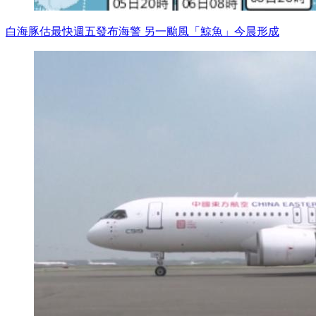
白海豚估最快週五發布海警 另一颱風「鯨魚」今晨形成