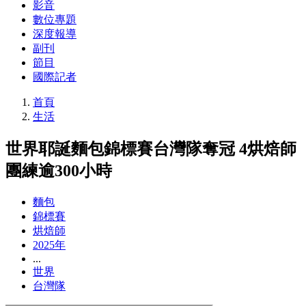
影音
數位專題
深度報導
副刊
節目
國際記者
首頁
生活
世界耶誕麵包錦標賽台灣隊奪冠 4烘焙師
團練逾300小時
麵包
錦標賽
烘焙師
2025年
...
世界
台灣隊