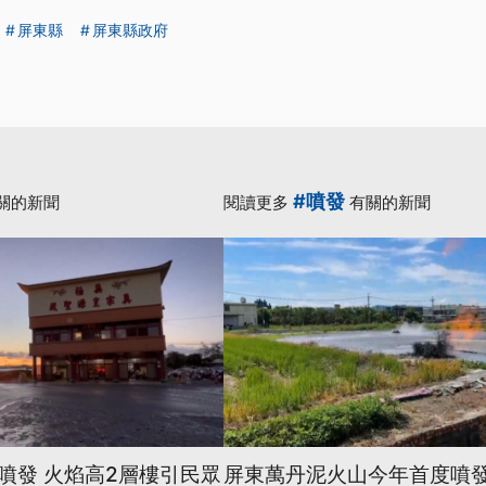
屏東縣
屏東縣政府
#噴發
關的新聞
閱讀更多
有關的新聞
噴發 火焰高2層樓引民眾
屏東萬丹泥火山今年首度噴發