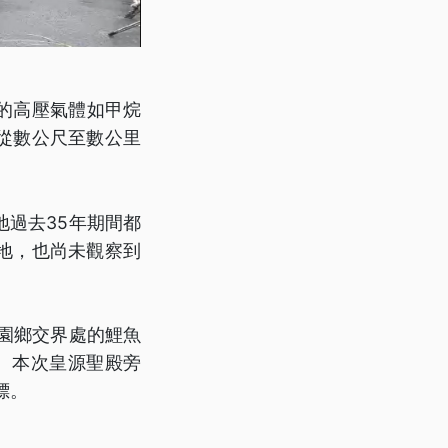
的高壓氣體如甲烷
從數公尺至數公里
過去35年期間都
地，也尚未觀察到
新園鄉交界處的鯉魚
。本次皇源聖殿旁
標。