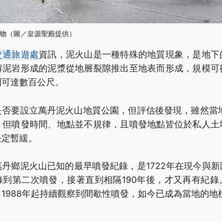
物（圖／皇源聖殿提供）
交通旅遊處
資訊，泥火山是一種特殊的地質現象，是地下
解泥岩形成的泥漿從地層裂隙推出至地表而形成，規模可
則可達數百公尺。
是否要設立萬丹泥火山地質公園，但評估後發現，雖然當地
，但噴發時間、地點並不規律，且噴發地點皆位於私人土
決定暫緩。
丹鄉泥火山已知的最早噴發紀錄，是1722年在現今與
錄到第二次噴發，接著直到相隔190年後，才又再有紀錄
1988年起持續觀察到間歇性噴發，如今已成為當地的地