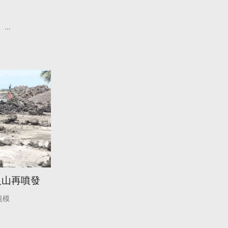
...
火山再噴發
規模