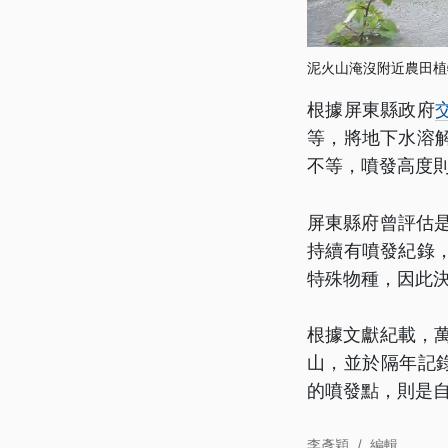
泥火山淹沒附近農田植
根據屏東縣政府
等，將地下水溶
不等，噴發高度
屏東縣府曾評估
持續有噴發紀錄
特殊物種，因此
根據文獻紀載，萬
山，並於隔年記
的噴發點，則是自
李彥穎
/
編輯