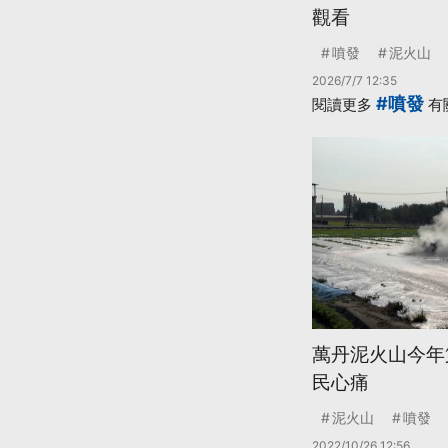
觀看
噴發
泥火山
2026/7/7 12:35
#噴發
閱讀更多
有
萬丹泥火山今年
民心痛
泥火山
噴發
2022/10/26 12:56