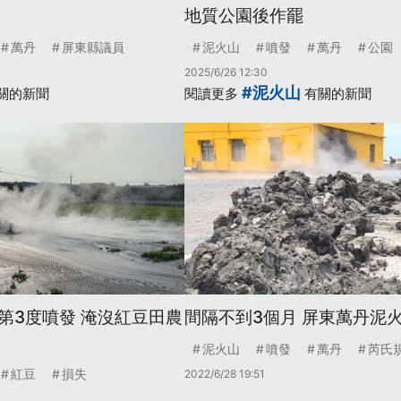
地質公園後作罷
萬丹
屏東縣議員
泥火山
噴發
萬丹
公園
2025/6/26 12:30
#泥火山
關的新聞
閱讀更多
有關的新聞
第3度噴發 淹沒紅豆田農
間隔不到3個月 屏東萬丹泥
泥火山
噴發
萬丹
芮氏
紅豆
損失
2022/6/28 19:51