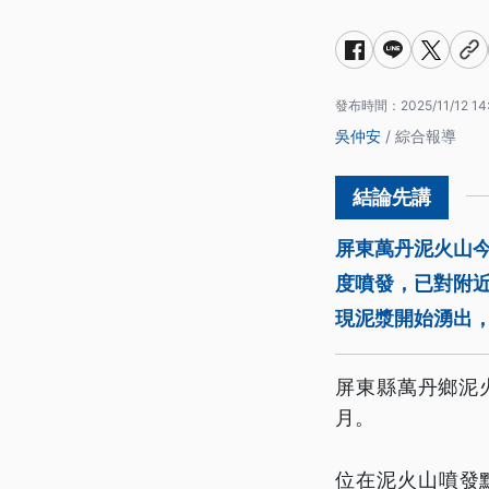
發布時間：
2025/11/12 14
吳仲安
/ 綜合報導
屏東萬丹泥火山今
度噴發，已對附
現泥漿開始湧出
屏東縣萬丹鄉泥
月。
位在泥火山噴發