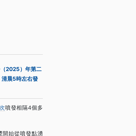
（2025）年第二
，清晨5時左右發
次
噴發相隔4個多
漿開始從噴發點湧