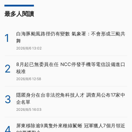
最多人閱讀
白海豚颱風路徑仍有變數 氣象署：不會形成三颱共
1
舞
2026/8/6 13:02
8月起已無委員在任 NCC停發手機等電信設備進口
2
核准
2026/8/6 12:58
隱匿身分在台非法挖角科技人才 調查局公布17家中
3
企名單
2026/8/5 16:03
屏東移除逾9萬隻外來種綠鬣蜥 冠軍獵人7個月領近
4