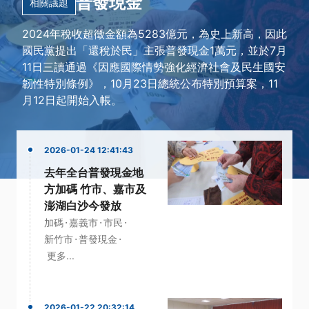
普發現金
相關議題
2024年稅收超徵金額為5283億元，為史上新高，因此
國民黨提出「還稅於民」主張普發現金1萬元，並於7月
11日三讀通過《因應國際情勢強化經濟社會及民生國安
韌性特別條例》，10月23日總統公布特別預算案，11
月12日起開始入帳。
2026-01-24 12:41:43
去年全台普發現金地
方加碼 竹市、嘉市及
澎湖白沙今發放
·
·
·
加碼
嘉義市
市民
·
·
新竹市
普發現金
更多...
2026-01-22 20:32:14