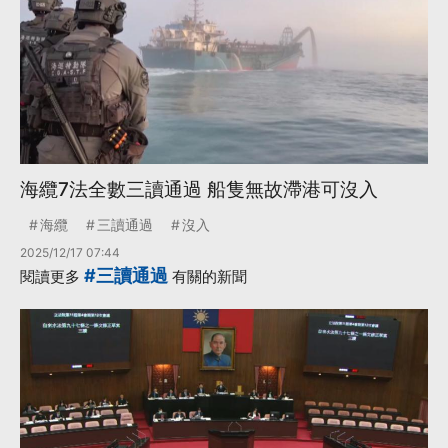
海纜7法全數三讀通過 船隻無故滯港可沒入
海纜
三讀通過
沒入
2025/12/17 07:44
#三讀通過
閱讀更多
有關的新聞