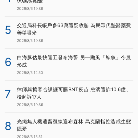
99萬獎勵金
2026/8/6 19:39
交通局科長帳戶多63萬遭疑收賄 為民眾代墊醫藥費
5
善舉曝光
2026/8/5 19:39
白海豚估最快週五發布海警 另一颱風「鯨魚」今晨
6
形成
2026/8/5 12:50
律師與掮客合謀誆可購BNT疫苗 慈濟遭詐10.6億、
7
檢起訴17人
2026/8/6 19:39
光纖無人機遺留纜線遍布森林 烏克蘭指控造成生態
8
隱憂
2026/8/6 15:51