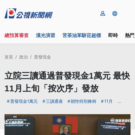
總預算審查
漢光演習
苦茶油苯駢芘超標
即時
熱門
首頁
政治
普發現金
立院三讀通過普發現金1萬元 最快
11月上旬「按次序」發放
普發現金1萬元
三讀通過
韌性特別條例
11月
...