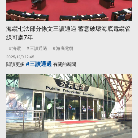
海纜七法部分條文三讀通過 蓄意破壞海底電纜管
線可處7年
海纜
三讀通過
海底電纜
2025/12/9 12:45
#三讀通過
閱讀更多
有關的新聞