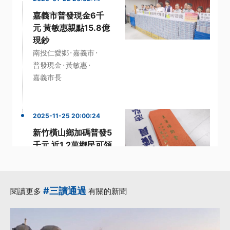
嘉義市普發現金6千
元 黃敏惠親點15.8億
現鈔
·
·
南投仁愛鄉
嘉義市
·
·
普發現金
黃敏惠
嘉義市長
2025-11-25 20:00:24
新竹橫山鄉加碼普發5
千元 近1.2萬鄉民可領
·
·
五星級飯店
新竹縣
·
·
·
普發
鄉公所
鄉民
更多...
#三讀通過
閱讀更多
有關的新聞