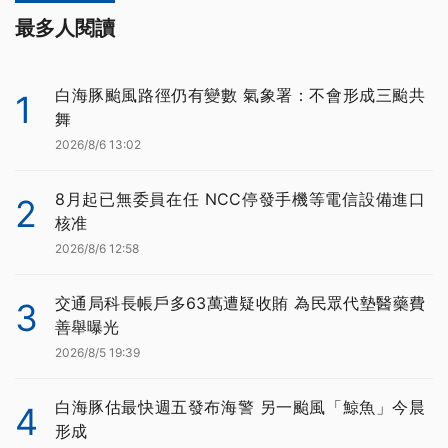
最多人閱讀
白海豚颱風路徑仍有變數 氣象署：不會形成三颱共
1
舞
2026/8/6 13:02
8月起已無委員在任 NCC停發手機等電信設備進口
2
核准
2026/8/6 12:58
交通局科長帳戶多63萬遭疑收賄 為民眾代墊醫藥費
3
善舉曝光
2026/8/5 19:39
白海豚估最快週五發布海警 另一颱風「鯨魚」今晨
4
形成