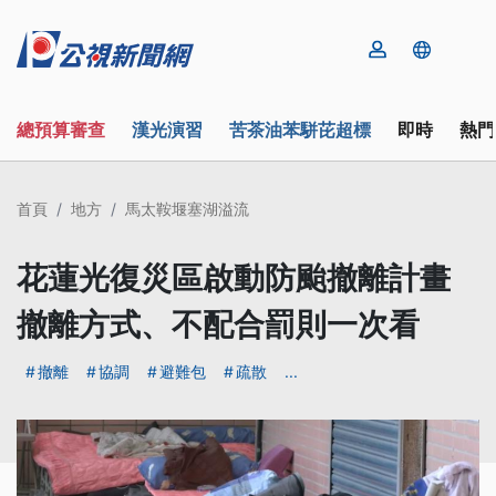
總預算審查
漢光演習
苦茶油苯駢芘超標
即時
熱門
首頁
地方
馬太鞍堰塞湖溢流
花蓮光復災區啟動防颱撤離計畫
撤離方式、不配合罰則一次看
撤離
協調
避難包
疏散
...