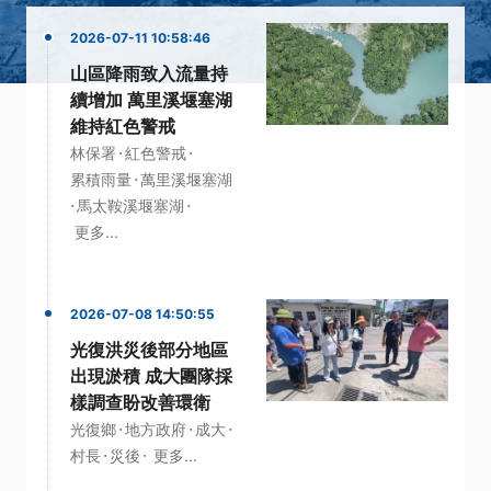
2026-07-11 10:58:46
山區降雨致入流量持
續增加 萬里溪堰塞湖
維持紅色警戒
·
·
林保署
紅色警戒
·
累積雨量
萬里溪堰塞湖
·
·
馬太鞍溪堰塞湖
更多...
2026-07-08 14:50:55
光復洪災後部分地區
出現淤積 成大團隊採
樣調查盼改善環衛
·
·
·
光復鄉
地方政府
成大
·
·
村長
災後
更多...