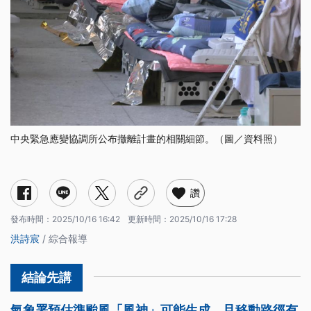
中央緊急應變協調所公布撤離計畫的相關細節。（圖／資料照）
為什麼這次要撤離災區居民？
中央規劃撤離方案為何？
撤離時要準備哪些物資？
不配合撤離有哪些罰則？
讚
發布時間：
2025/10/16 16:42
更新時間：
2025/10/16 17:28
洪詩宸
/ 綜合報導
氣象署預估準颱風「風神」可能生成，且移動路徑有