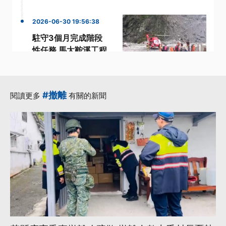
2026-06-30 19:56:38
駐守3個月完成階段
性任務 馬太鞍溪工程
團隊撤離山區
·
·
·
團隊
工程
汛期
·
花蓮馬太鞍溪堰塞湖
#撤離
閱讀更多
有關的新聞
·
階段
更多...