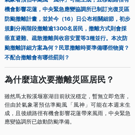
機會影響花蓮，中央緊急應變協調所已制訂光復災區
防颱撤離計畫，並於今（16）日公布相關細節，初步
規劃分兩階段撤離逾1300名居民，撤離方式則會採
垂直避難、疏散撤離與收容安置等3種並行。本次防
颱撤離詳細方案為何？民眾撤離時要準備哪些物資？
不配合撤離會有哪些罰則？
為什麼這次要撤離災區居民？
雖然馬太鞍溪堰塞湖目前狀況穩定，暫無立即危害，
但由於氣象署預估準颱風「風神」可能在本週末生
成，且後續路徑有機會影響花蓮帶來風雨，中央緊急
應變協調所已啟動防颱準備。