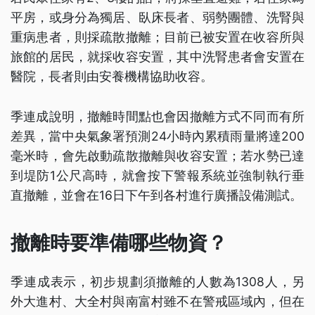
平房，或身分為獨居、臥床長者、弱勢團體、洗腎與
重病患者，則採疏散撤離；目前已被安置在收容所與
旅館的居民，就採收容安置，其中洗腎患者會安置在
醫院，長者則由安養機構協助收容。
季連成說明，撤離時間點也會因撤離方式不同而有所
差異，當中央氣象署預測24小時內累積雨量將達200
毫米時，會先啟動疏散撤離與收容安置；若水勢已達
到堤防1公尺高時，就會按下警報系統並強制執行垂
直撤離，並會在16日下午到各村進行廣播設備測試。
撤離時要準備哪些物資？
季連成表示，初步規劃須撤離的人數為1308人，另
外大進村、大全村與南富村雖不在警戒區域內，但在