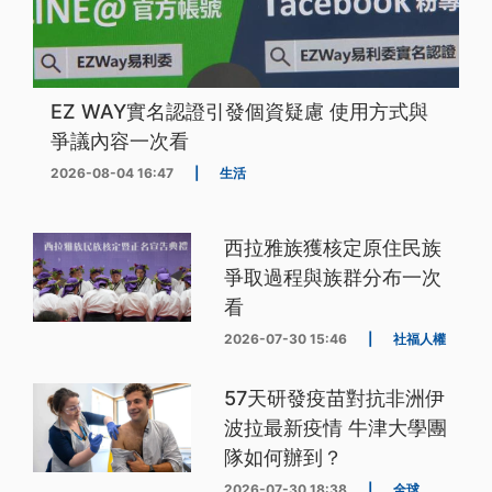
EZ WAY實名認證引發個資疑慮 使用方式與
爭議內容一次看
2026-08-04 16:47
|
生活
西拉雅族獲核定原住民族
爭取過程與族群分布一次
看
2026-07-30 15:46
|
社福人權
57天研發疫苗對抗非洲伊
波拉最新疫情 牛津大學團
隊如何辦到？
2026-07-30 18:38
|
全球