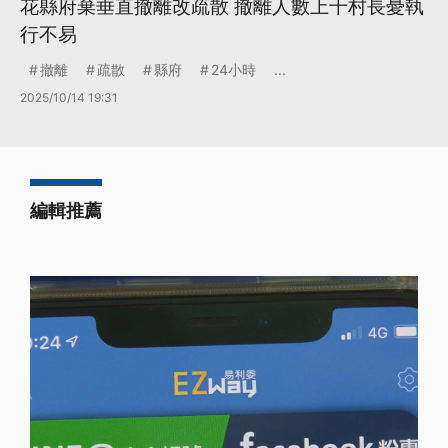
花縣府棄垂直撤離改疏散 撤離人數上千村長憂執
行不易
撤離
疏散
縣府
24小時
...
2025/10/14 19:31
編輯推薦