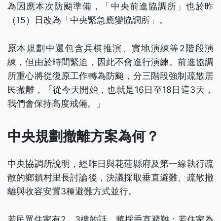
為因應本次防颱準備，「中央前進協調所」也於昨
（15）日改為「中央緊急應變協調所」。
原本規劃中還包含兵棋推演、實地演練等2階段演
練，但由於時間緊迫，因此不會進行演練。前進協調
所重心將從復原工作轉為防颱，分三階段強制疏散居
民撤離，「從今天開始，也就是16日至18日這3天，
我們會保持高度戒備。」
中央規劃撤離方案為何？
中央協調所說明，經昨日與花蓮縣府及第一線執行疏
散的鄉鎮村里長討論後，決議採取垂直避難、疏散撤
離與收容安置3種避難方式並行。
若民眾住家有2、3樓的話，將採垂直避難；若住家為