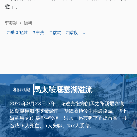
撤」。
李彥穎
/
編輯
垂直避難
中央
啟動
階段
...
馬太鞍堰塞湖溢流
相關議題
2025年9月23日下午，花蓮光復鄉的馬太鞍溪堰塞湖
因颱風樺加沙挾帶豪雨，導致壩頂發生兩波溢流，將下
游的馬太鞍溪橋沖毀後，洪水一路蔓延至光復市區，共
造成19人死亡、5人失聯、157人受傷。