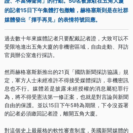
證、不當傳聲筒」的行動。50名被派駐在五角大廈
的記者15日下午集體打包撤離，赫格塞斯則是在社群
媒體發出「揮手再見」的表情符號回應。
過去數十年來媒體記者只要配戴記者證，大致可以不
受限地進出五角大廈的非機密區域，自由走動、拜訪
官員辦公室進行採訪。
然而赫格塞斯新推出的21頁「國防新聞採訪協議」規
定，軍方人士未經准許不得接受媒體採訪，非機密訊
息也不行。媒體若是披露未經授權的消息屬犯罪行
為，將不得受憲法第一修正案，也就是對言論與新聞
自由的保護。並以15日下午5時為期限，下令沒簽署
的記者必須繳回記者證，離開五角大廈。
對這個史上最嚴格的軟性審查制度，美國新聞媒體的