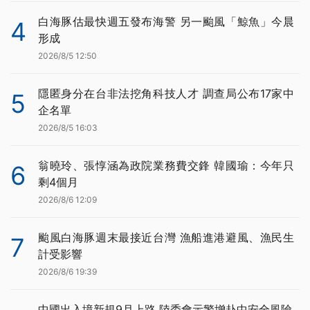
白海豚估最快週五發布海警 另一颱風「鯨魚」今晨
4
形成
2026/8/5 12:50
隱匿身分在台非法挖角科技人才 調查局公布17家中
5
企名單
2026/8/5 16:03
翁曉玲、張惇涵為政院業務費交鋒 韓國瑜：今年只
6
剩4個月
2026/8/6 12:09
颱風白海豚週末最接近台灣 漁船進港避風、漁民生
7
計受影響
2026/8/6 19:39
中國出入境新規9月上路 陸委會示警增赴中安全風險