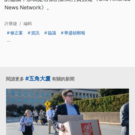
News Network》。
許勝婕
/
編輯
修正案
資訊
協議
華盛頓郵報
...
#五角大廈
閱讀更多
有關的新聞