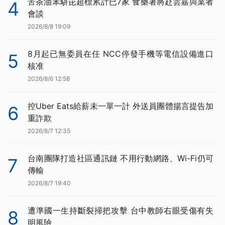
苦茶油苯駢芘超標累計已7家 食藥署將赴雲嘉與業者
4
會談
2026/8/8 19:09
8月起已無委員在任 NCC停發手機等電信設備進口
5
核准
2026/8/6 12:58
控Uber Eats給薪未一單一計 外送員團體揚言提告加
6
重詐欺
2026/8/7 12:35
台南團隊打造社區通訊鏈 不用行動網路、Wi-Fi仍可
7
傳輸
2026/8/7 19:40
遭準國一生持斷裂掃把攻擊 台中教師右眼受傷有失
8
明風險