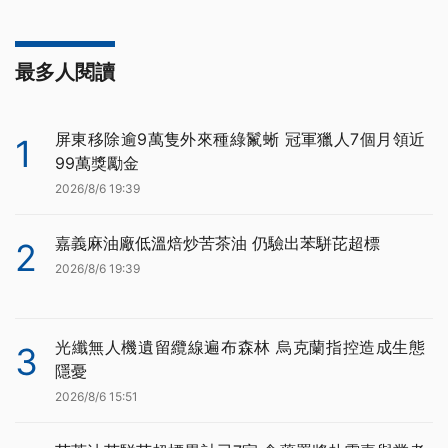
最多人閱讀
屏東移除逾9萬隻外來種綠鬣蜥 冠軍獵人7個月領近
1
99萬獎勵金
2026/8/6 19:39
嘉義麻油廠低溫焙炒苦茶油 仍驗出苯駢芘超標
2
2026/8/6 19:39
光纖無人機遺留纜線遍布森林 烏克蘭指控造成生態
3
隱憂
2026/8/6 15:51