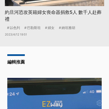
約旦河恐攻英籍婦女喪命器捐救5人 數千人赴葬
禮
以色列
巴勒斯坦
婦女
納坦雅胡
2023/4/12 19:51
編輯推薦