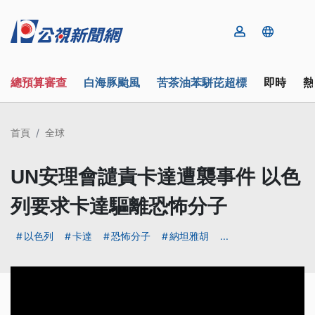
總預算審查
白海豚颱風
苦茶油苯駢芘超標
即時
熱
首頁
全球
UN安理會譴責卡達遭襲事件 以色
列要求卡達驅離恐怖分子
以色列
卡達
恐怖分子
納坦雅胡
...