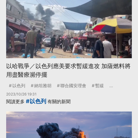
以哈戰爭／以色列應美要求暫緩進攻 加薩燃料將
用盡醫療瀕停擺
以色列
納坦雅胡
聯合國安理會
暫緩
...
2023/10/26 19:31
#以色列
閱讀更多
有關的新聞