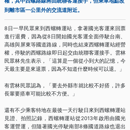
權，其中西螺路線將由統聯客運接手，但乘車地點改
到離市區一公里外的交流道附近。
8日一早民眾來到西螺轉運站，拿著國光客運來回票
進行退費，因為從8日開始國光客運全面停駛台南、
高雄與屏東等國道路線，同時也結束西螺轉運站經營
權，停駛的西螺路線即日起交由統聯客運接手。雲林
民眾林先生表示，「這算是一個從小到大的記憶，今
天最主要是來退票，因為不知道什麼時候可以退。」
有雲林民眾認為，「要去外縣市就比較不好搭，許多
長輩要搭車可能比較不方便。」
還有不少乘客特地在最後一天行駛日來到西螺轉運站
見證、拍照記錄，西螺轉運站從2013年啟用由國光
客運營運，但隨著國光停駛南部8條國道路線也退出