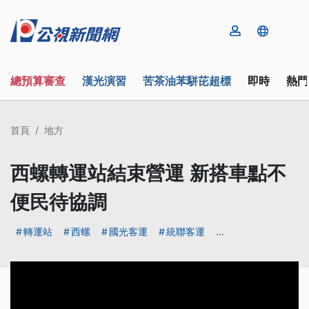
總預算審查
漢光演習
苦茶油苯駢芘超標
即時
熱門
首頁
地方
西螺轉運站結束營運 新搭車點不
便民待協調
轉運站
西螺
國光客運
統聯客運
...