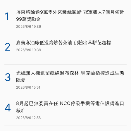
屏東移除逾9萬隻外來種綠鬣蜥 冠軍獵人7個月領近
1
99萬獎勵金
2026/8/6 19:39
嘉義麻油廠低溫焙炒苦茶油 仍驗出苯駢芘超標
2
2026/8/6 19:39
光纖無人機遺留纜線遍布森林 烏克蘭指控造成生態
3
隱憂
2026/8/6 15:51
8月起已無委員在任 NCC停發手機等電信設備進口
4
核准
2026/8/6 12:58