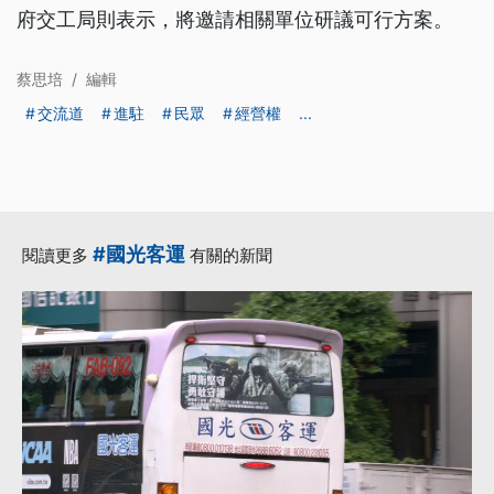
府交工局則表示，將邀請相關單位研議可行方案。
蔡思培
/
編輯
交流道
進駐
民眾
經營權
...
#國光客運
閱讀更多
有關的新聞