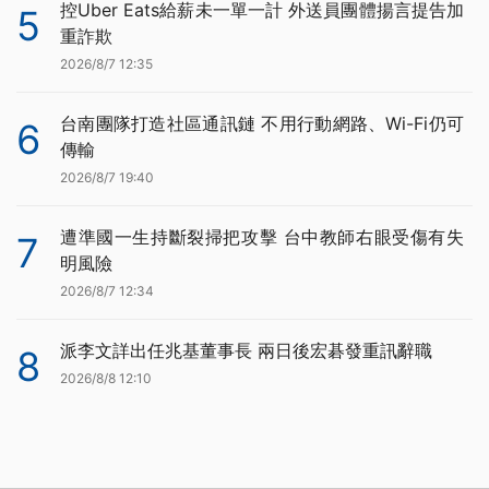
控Uber Eats給薪未一單一計 外送員團體揚言提告加
5
重詐欺
2026/8/7 12:35
台南團隊打造社區通訊鏈 不用行動網路、Wi-Fi仍可
6
傳輸
2026/8/7 19:40
遭準國一生持斷裂掃把攻擊 台中教師右眼受傷有失
7
明風險
2026/8/7 12:34
派李文詳出任兆基董事長 兩日後宏碁發重訊辭職
8
2026/8/8 12:10