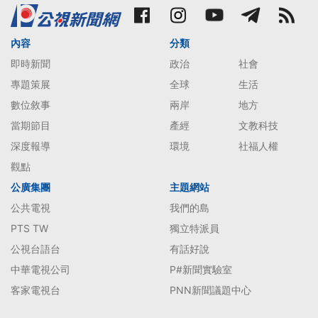
內容
分類
即時新聞
政治
社會
專題策展
全球
生活
數位敘事
兩岸
地方
當期節目
產經
文教科技
深度報導
環境
社福人權
觀點
公廣集團
主題網站
公共電視
我們的島
PTS TW
獨立特派員
公視台語台
有話好說
中華電視公司
P#新聞實驗室
客家電視台
PNN新聞議題中心