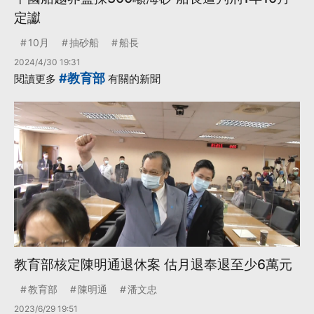
定讞
10月
抽砂船
船長
2024/4/30 19:31
#教育部
閱讀更多
有關的新聞
教育部核定陳明通退休案 估月退奉退至少6萬元
教育部
陳明通
潘文忠
2023/6/29 19:51