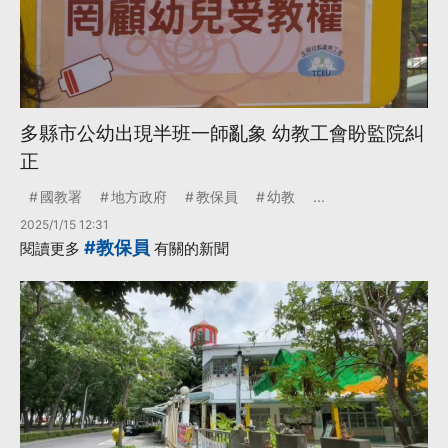
多縣市公幼出現半班一師亂象 幼教工會盼監院糾
正
國教署
地方政府
教保員
幼教
...
2025/1/15 12:31
#教保員
閱讀更多
有關的新聞