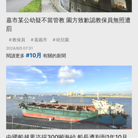
嘉市某公幼疑不當管教 園方致歉認教保員無照遭
罰
教保員
嘉義市
幼兒園
2024/6/5 07:31
#10月
閱讀更多
有關的新聞
中國船越界盜採300噸海砂 船長遭判刑1年10月