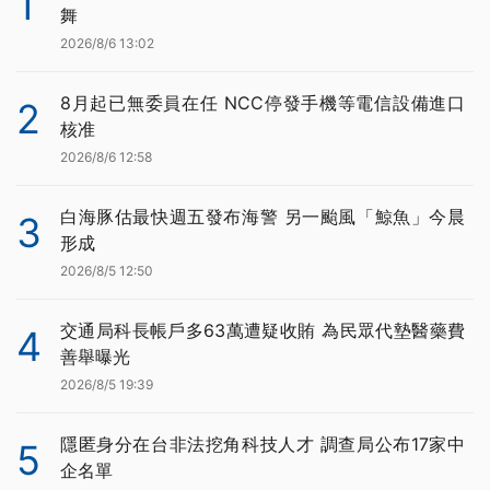
1
舞
2026/8/6 13:02
8月起已無委員在任 NCC停發手機等電信設備進口
2
核准
2026/8/6 12:58
白海豚估最快週五發布海警 另一颱風「鯨魚」今晨
3
形成
2026/8/5 12:50
交通局科長帳戶多63萬遭疑收賄 為民眾代墊醫藥費
4
善舉曝光
2026/8/5 19:39
隱匿身分在台非法挖角科技人才 調查局公布17家中
5
企名單