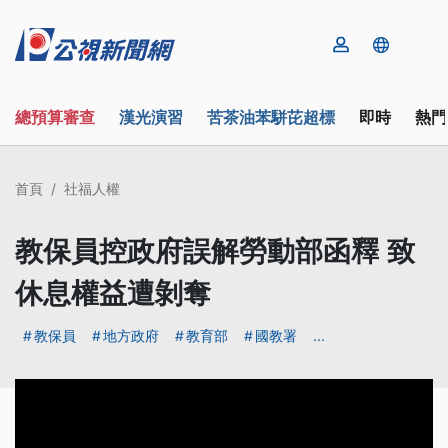
總預算審查
漢光演習
苦茶油苯駢芘超標
即時
熱門
首頁
社福人權
教保員控政府誤解勞動部函釋 致
休息權益遭剝奪
教保員
地方政府
教育部
國教署
...