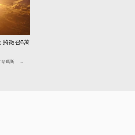
 將徵召6萬
哈瑪斯
...