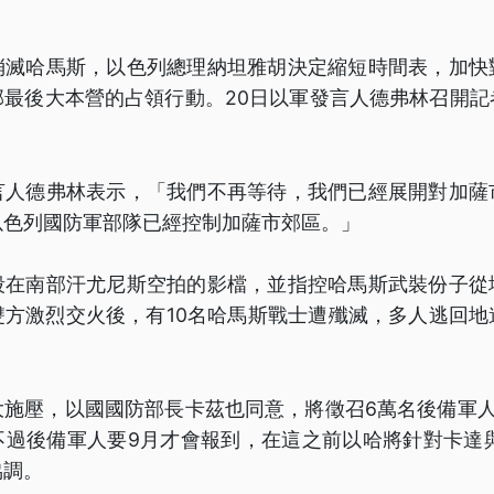
。
消滅哈馬斯，以色列總理納坦雅胡決定縮短時間表，加快
部最後大本營的占領行動。20日以軍發言人德弗林召開記
言人德弗林表示，「我們不再等待，我們已經展開對加薩
以色列國防軍部隊已經控制加薩市郊區。」
段在南部汗尤尼斯空拍的影檔，並指控哈馬斯武裝份子從
雙方激烈交火後，有10名哈馬斯戰士遭殲滅，多人逃回地
大施壓，以國國防部長卡茲也同意，將徵召6萬名後備軍人
不過後備軍人要9月才會報到，在這之前以哈將針對卡達與
協調。