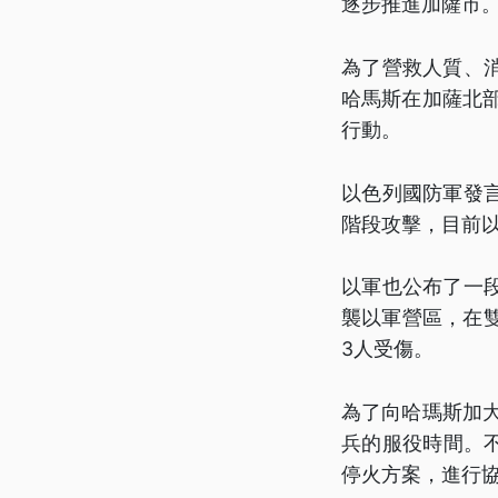
逐步推進加薩市
為了營救人質、
哈馬斯在加薩北
行動。
以色列國防軍發
階段攻擊，目前
以軍也公布了一
襲以軍營區，在
3人受傷。
為了向哈瑪斯加
兵的服役時間。
停火方案，進行