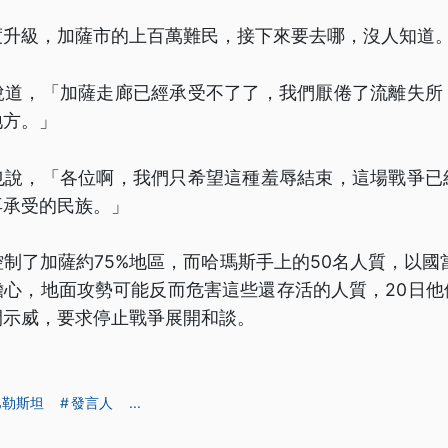
度升級，加薩市的上百萬難民，接下來要去哪，沒人知道
說道，「加薩走廊已經承受不了了，我們厭倦了流離失所
地方。」
也說，「各位啊，我們只希望這種羞辱結束，這場戰爭已
再承受的民族。」
制了加薩約75%地區，而哈瑪斯手上的50名人質，以國
擔心，地面攻勢可能反而危害這些還存活的人質，20日他
開示威，要求停止戰爭展開和談。
巴勒斯坦
發言人
...