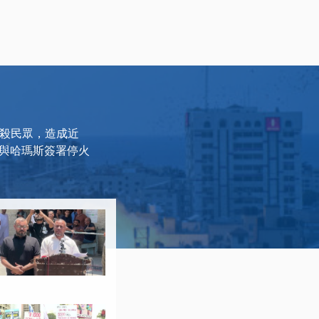
射殺民眾，造成近
列與哈瑪斯簽署停火