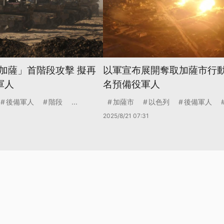
加薩」首階段攻擊 擬再
以軍宣布展開奪取加薩市行動
軍人
名預備役軍人
後備軍人
階段
...
加薩市
以色列
後備軍人
2025/8/21 07:31