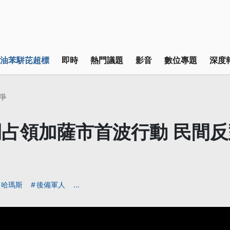
油苯駢芘超標
即時
熱門議題
影音
數位專題
深度
爭
占領加薩市首波行動 民間
哈瑪斯
後備軍人
...