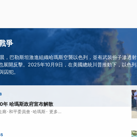
戰爭
7日清晨，巴勒斯坦激進組織哈瑪斯空襲以色列，並有武裝份子滲透
國也展開反擊。2025年10月9日，在美國總統川普推動下，以色
與囚犯。
8
0年 哈瑪斯政府宣布解散
·
·
·
走廊
和平委員會
哈瑪斯
更多...
35