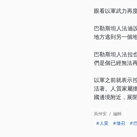
眼看以軍武力再
巴勒斯坦人法迪
地方逃到另一個
巴勒斯坦人法拉
們是個已經無法
以軍之前就表示控
活著。人質家屬
國邊境附近，展
吳仲安
/
編輯
人質
徵召