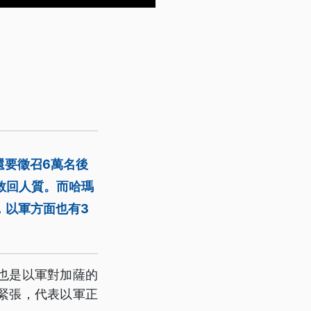
還要徵召6萬名後
救回人質。而哈瑪
，以軍方面也有3
也是以軍對加薩的
緊張，代表以軍正