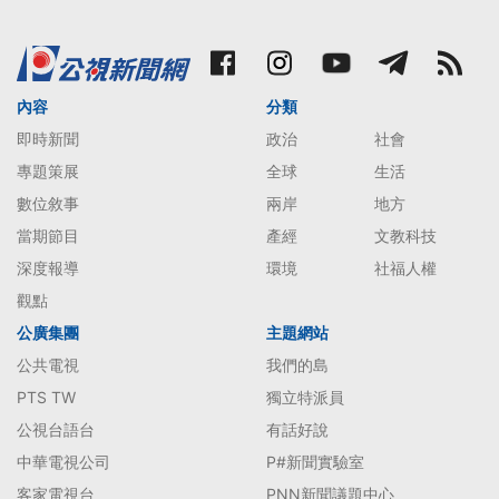
內容
分類
即時新聞
政治
社會
專題策展
全球
生活
數位敘事
兩岸
地方
當期節目
產經
文教科技
深度報導
環境
社福人權
觀點
公廣集團
主題網站
公共電視
我們的島
PTS TW
獨立特派員
公視台語台
有話好說
中華電視公司
P#新聞實驗室
客家電視台
PNN新聞議題中心