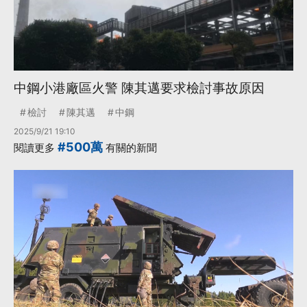
中鋼小港廠區火警 陳其邁要求檢討事故原因
檢討
陳其邁
中鋼
2025/9/21 19:10
#500萬
閱讀更多
有關的新聞