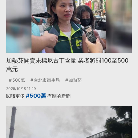
加熱菸開賣未標尼古丁含量 業者將罰100至500
萬元
500萬
台北市衛生局
加熱菸
2025/10/18 11:29
#500萬
閱讀更多
有關的新聞