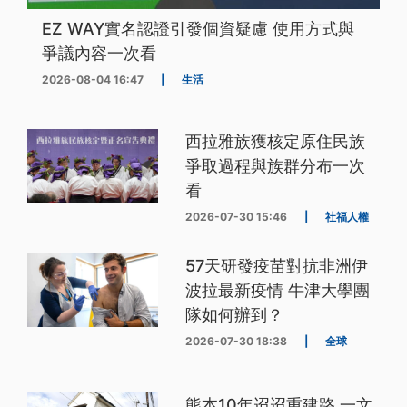
EZ WAY實名認證引發個資疑慮 使用方式與
爭議內容一次看
2026-08-04 16:47
|
生活
西拉雅族獲核定原住民族
爭取過程與族群分布一次
看
2026-07-30 15:46
|
社福人權
57天研發疫苗對抗非洲伊
波拉最新疫情 牛津大學團
隊如何辦到？
2026-07-30 18:38
|
全球
熊本10年迢迢重建路 一文