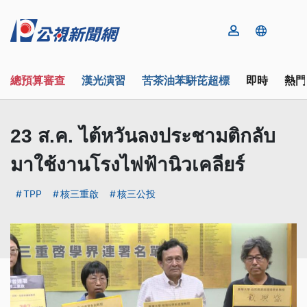
總預算審查
漢光演習
苦茶油苯駢芘超標
即時
熱門
23 ส.ค. ไต้หวันลงประชามติกลับ
มาใช้งานโรงไฟฟ้านิวเคลียร์
TPP
核三重啟
核三公投