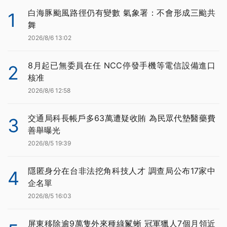
白海豚颱風路徑仍有變數 氣象署：不會形成三颱共
1
舞
2026/8/6 13:02
8月起已無委員在任 NCC停發手機等電信設備進口
2
核准
2026/8/6 12:58
交通局科長帳戶多63萬遭疑收賄 為民眾代墊醫藥費
3
善舉曝光
2026/8/5 19:39
隱匿身分在台非法挖角科技人才 調查局公布17家中
4
企名單
2026/8/5 16:03
屏東移除逾9萬隻外來種綠鬣蜥 冠軍獵人7個月領近