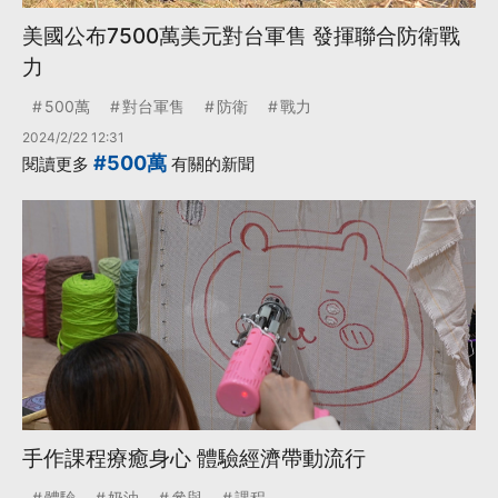
美國公布7500萬美元對台軍售 發揮聯合防衛戰
力
500萬
對台軍售
防衛
戰力
2024/2/22 12:31
#500萬
閱讀更多
有關的新聞
手作課程療癒身心 體驗經濟帶動流行
體驗
奶油
參與
課程