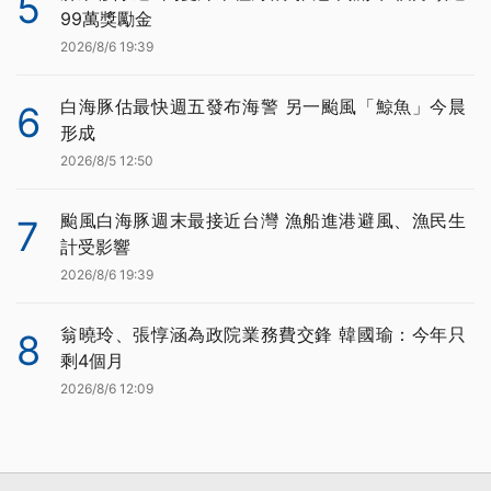
5
99萬獎勵金
2026/8/6 19:39
白海豚估最快週五發布海警 另一颱風「鯨魚」今晨
6
形成
2026/8/5 12:50
颱風白海豚週末最接近台灣 漁船進港避風、漁民生
7
計受影響
2026/8/6 19:39
翁曉玲、張惇涵為政院業務費交鋒 韓國瑜：今年只
8
剩4個月
2026/8/6 12:09