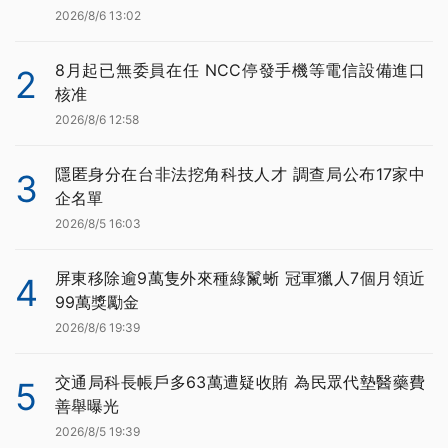
2026/8/6 13:02
8月起已無委員在任 NCC停發手機等電信設備進口
2
核准
2026/8/6 12:58
隱匿身分在台非法挖角科技人才 調查局公布17家中
3
企名單
2026/8/5 16:03
屏東移除逾9萬隻外來種綠鬣蜥 冠軍獵人7個月領近
4
99萬獎勵金
2026/8/6 19:39
交通局科長帳戶多63萬遭疑收賄 為民眾代墊醫藥費
5
善舉曝光
2026/8/5 19:39