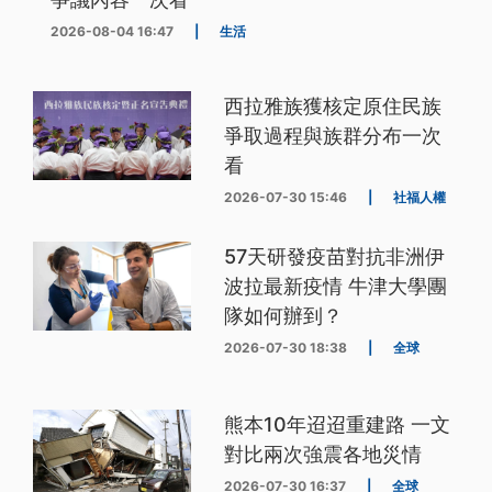
2026-08-04 16:47
|
生活
西拉雅族獲核定原住民族
爭取過程與族群分布一次
看
2026-07-30 15:46
|
社福人權
57天研發疫苗對抗非洲伊
波拉最新疫情 牛津大學團
隊如何辦到？
2026-07-30 18:38
|
全球
熊本10年迢迢重建路 一文
對比兩次強震各地災情
2026-07-30 16:37
|
全球