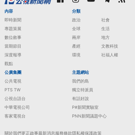
內容
分類
即時新聞
政治
社會
專題策展
全球
生活
數位敘事
兩岸
地方
當期節目
產經
文教科技
深度報導
環境
社福人權
觀點
公廣集團
主題網站
公共電視
我們的島
PTS TW
獨立特派員
公視台語台
有話好說
中華電視公司
P#新聞實驗室
客家電視台
PNN新聞議題中心
關於我們
更正啟事
最新消息
服務條款
隱私權保護政策