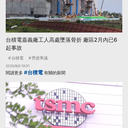
台積電嘉義廠工人高處墜落骨折 廠區2月內已6
起事故
台積電
勞資爭議
2025/8/6 19:31
#台積電
閱讀更多
有關的新聞