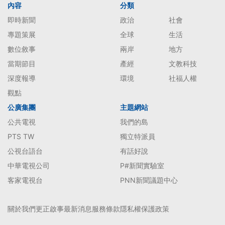
內容
分類
即時新聞
政治
社會
專題策展
全球
生活
數位敘事
兩岸
地方
當期節目
產經
文教科技
深度報導
環境
社福人權
觀點
公廣集團
主題網站
公共電視
我們的島
PTS TW
獨立特派員
公視台語台
有話好說
中華電視公司
P#新聞實驗室
客家電視台
PNN新聞議題中心
關於我們
更正啟事
最新消息
服務條款
隱私權保護政策