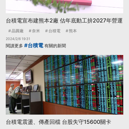
台積電宣布建熊本2廠 估年底動工拚2027年營運
晶圓廠
奈米
台積電
熊本
2024/2/6 19:31
#台積電
閱讀更多
有關的新聞
台積電震盪、傳產回檔 台股失守15600關卡