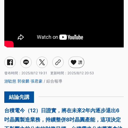
讚
發布時間：
2025/8/12 19:31
更新時間：
2025/8/12 20:53
游騐慈
郭俊麟
張君豪
/ 綜合報導
台積電今（12）日證實，將在未來2年內逐步退出6
吋晶圓製造業務，持續整併8吋晶圓產能，這項決定