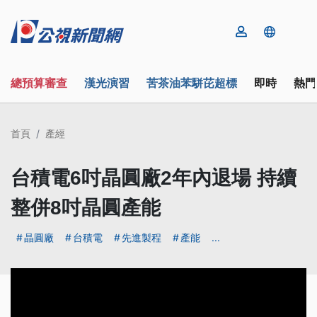
總預算審查
漢光演習
苦茶油苯駢芘超標
即時
熱門
首頁
產經
台積電6吋晶圓廠2年內退場 持續
整併8吋晶圓產能
晶圓廠
台積電
先進製程
產能
...