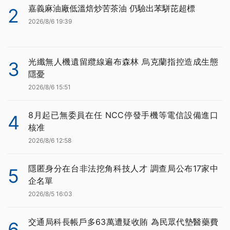
嘉義麻油廠低溫焙炒苦茶油 仍驗出苯駢芘超標
2
2026/8/6 19:39
光纖無人機遺留纜線遍布森林 烏克蘭指控造成生態
3
隱憂
2026/8/6 15:51
8月起已無委員在任 NCC停發手機等電信設備進口
4
核准
2026/8/6 12:58
隱匿身分在台非法挖角科技人才 調查局公布17家中
5
企名單
2026/8/5 16:03
交通局科長帳戶多63萬遭疑收賄 為民眾代墊醫藥費
6