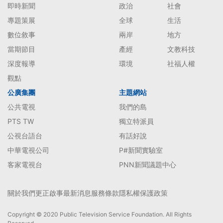
即時新聞
政治
社會
專題策展
全球
生活
數位敘事
兩岸
地方
當期節目
產經
文教科技
深度報導
環境
社福人權
觀點
公廣集團
主題網站
公共電視
我們的島
PTS TW
獨立特派員
公視台語台
有話好說
中華電視公司
P#新聞實驗室
客家電視台
PNN新聞議題中心
關於我們
更正啟事
最新消息
服務條款
隱私權保護政策
Copyright © 2020 Public Television Service Foundation. All Rights