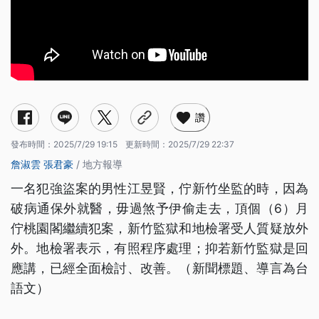
讚
發布時間：
2025/7/29 19:15
更新時間：
2025/7/29 22:37
詹淑雲
張君豪
/ 地方報導
一名犯強盜案的男性江昱賢，佇新竹坐監的時，因為
破病通保外就醫，毋過煞予伊偷走去，頂個（6）月
佇桃園閣繼續犯案，新竹監獄和地檢署受人質疑放外
外。地檢署表示，有照程序處理；抑若新竹監獄是回
應講，已經全面檢討、改善。（新聞標題、導言為台
語文）