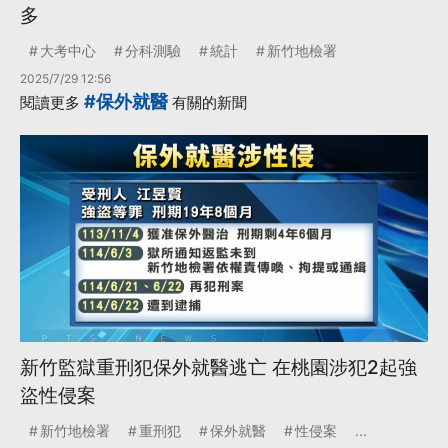
多
大考中心
分科測驗
統計
新竹地檢署
2025/7/29 12:56
#保外就醫
閱讀更多
有關的新聞
新竹監獄重刑犯保外就醫逃亡 在桃園涉犯2起強
盜性侵案
新竹地檢署
重刑犯
保外就醫
性侵案
...