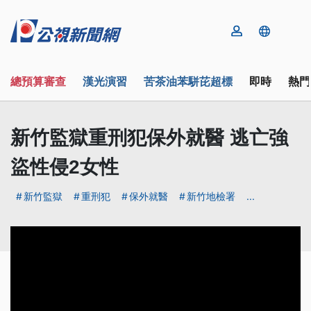
總預算審查
漢光演習
苦茶油苯駢芘超標
即時
熱門
新竹監獄重刑犯保外就醫 逃亡強
盜性侵2女性
新竹監獄
重刑犯
保外就醫
新竹地檢署
...