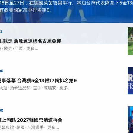
月16日至27日，在德國萊茵魯爾舉行。本屆台灣代表隊拿下5金13
有參賽國家當中排名第9。
52
里競走 詹泳逵達標名古屋亞運
·
·
·
賽
競走
亞運
更多...
00
事落幕 台灣獲5金13銀17銅排名第9
·
·
·
·
大運
跆拳道品勢
選手
陳瑞安
更多...
00
上句點 2027韓國忠清道再會
·
·
·
閉幕典禮
韓國
台灣選手
更多...