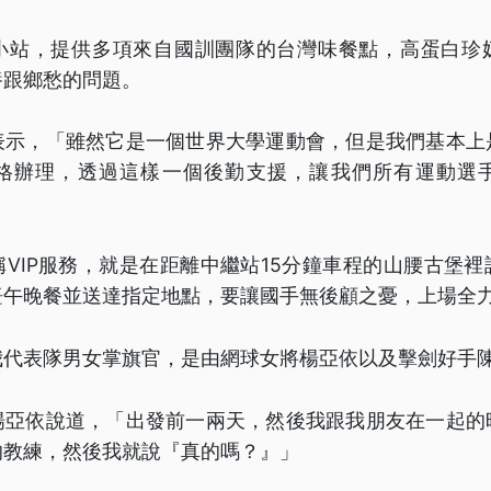
小站，提供多項來自國訓團隊的台灣味餐點，高蛋白珍
養跟鄉愁的問題。
表示，「雖然它是一個世界大學運動會，但是我們基本上
格辦理，透過這樣一個後勤支援，讓我們所有運動選
VIP服務，就是在距離中繼站15分鐘車程的山腰古堡
飪午晚餐並送達指定地點，要讓國手無後顧之憂，上場全
我代表隊男女掌旗官，是由網球女將楊亞依以及擊劍好手
楊亞依說道，「出發前一兩天，然後我跟我朋友在一起的
的教練，然後我就說『真的嗎？』」