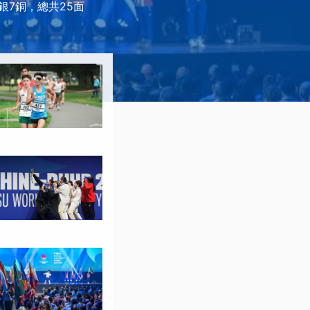
銀7銅，總共25面