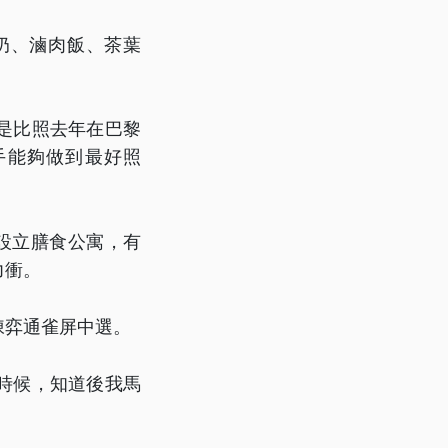
奶、滷肉飯、茶葉
是比照去年在巴黎
手能夠做到最好照
裡設立膳食公寓，有
力衝。
陳弈通雀屏中選。
時候，知道後我馬