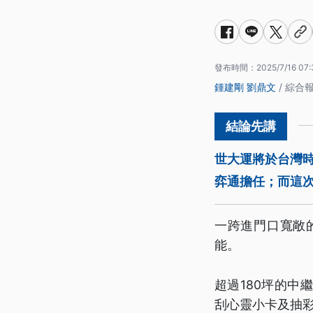
發布時間：
2025/7/16 07:
鍾建剛
劉鼎文
/ 綜合
世大運將於台灣時
弈通擔任；而這
一跨進門口寬敞
能。
超過180坪的
刮心靈小卡及抽