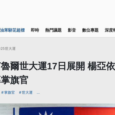
油苯駢芘超標
即時
熱門議題
影音
數位專題
深度
025世大運
魯爾世大運17日展開 楊亞
幕掌旗官
掌旗官
世大運
...