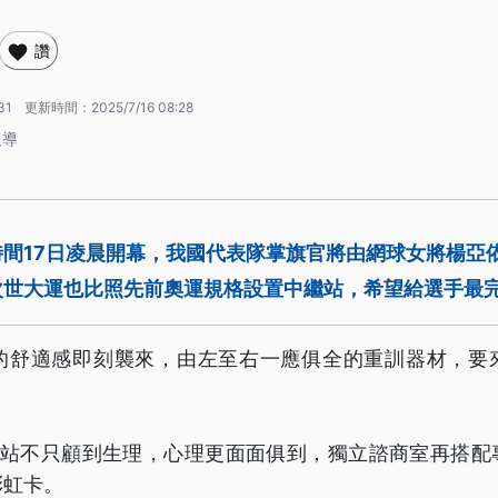
讚
31
更新時間：
2025/7/16 08:28
報導
間17日凌晨開幕，我國代表隊掌旗官將由網球女將楊亞
次世大運也比照先前奧運規格設置中繼站，希望給選手最
的舒適感即刻襲來，由左至右一應俱全的重訓器材，要
中繼站不只顧到生理，心理更面面俱到，獨立諮商室再搭配
彩虹卡。