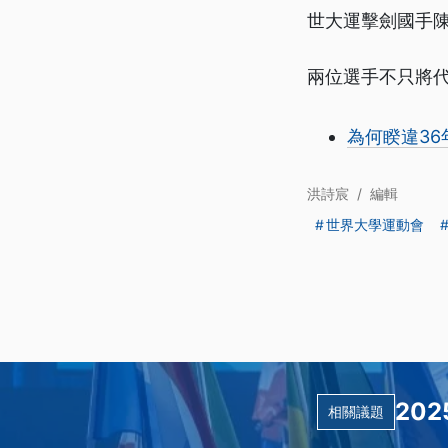
世大運擊劍國手
兩位選手不只將
為何睽違3
洪詩宸
/
編輯
世界大學運動會
20
相關議題