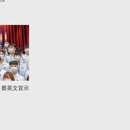
灣隊
 蔡英文宣示