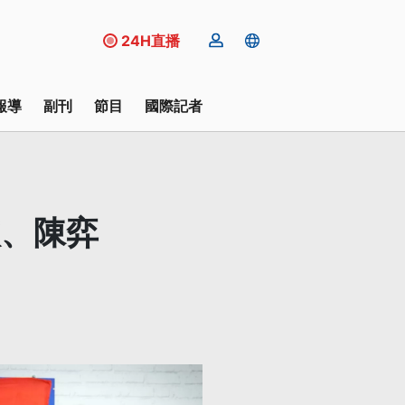
24H直播
報導
副刊
節目
國際記者
依、陳弈