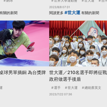
網球
世界大學運動會
世大運
台
2023/8/8 07:31
#世大運
有關的新聞
閱讀更多
有關的新聞
桌球男單摘銅 為台獎牌
世大運／210名選手即將征戰
政府做選手後盾
運
選手
世大運
總統蔡英文
2023/7/22 07:36