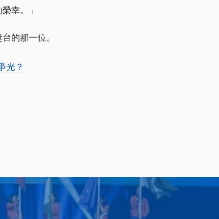
的榮幸。」
獎台的那一位。
爭光？