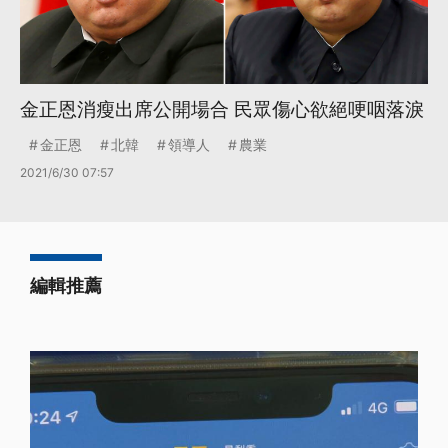
金正恩消瘦出席公開場合 民眾傷心欲絕哽咽落淚
金正恩
北韓
領導人
農業
2021/6/30 07:57
編輯推薦