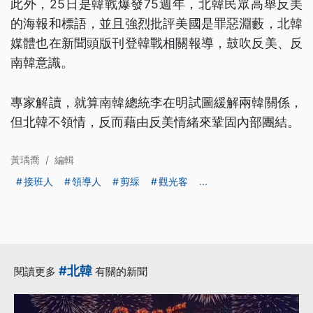
此外，25日是韓戰爆發75週年，北韓民眾高舉反美
的海報和標語，並且強烈批評美國是罪惡淵藪，北韓
媒體也在新聞頭版刊登韓戰相關報導，鼓吹反美、反
南韓意識。
專家解讀，就算南韓總統李在明試圖緩解兩韓關係，
但北韓不領情，反而藉由反美情緒來鞏固內部團結。
黃瑀喬
/
編輯
接班人
領導人
剪綵
觀光客
...
#北韓
閱讀更多
有關的新聞