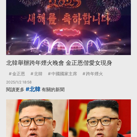
北韓舉辦跨年煙火晚會 金正恩偕愛女現身
金正恩
北韓
中國國家主席
跨年煙火
2025/1/2 18:58
#北韓
閱讀更多
有關的新聞