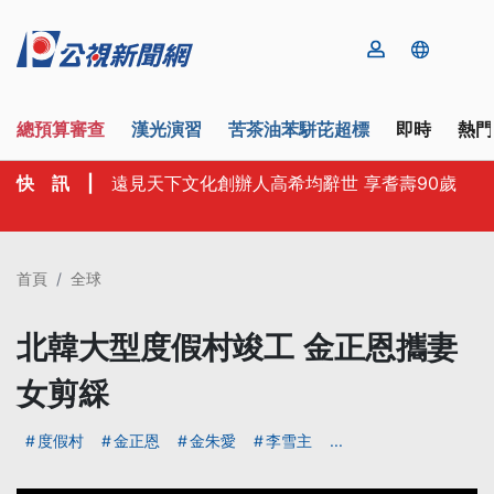
總預算審查
漢光演習
苦茶油苯駢芘超標
即時
熱門
快 訊
|
遠見天下文化創辦人高希均辭世 享耆壽90歲
首頁
全球
北韓大型度假村竣工 金正恩攜妻
女剪綵
度假村
金正恩
金朱愛
李雪主
...