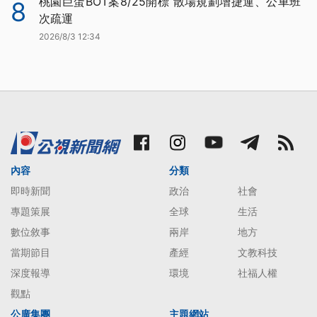
桃園巨蛋BOT案8/25開標 散場規劃增捷運、公車班
8
次疏運
2026/8/3 12:34
內容
分類
即時新聞
政治
社會
專題策展
全球
生活
數位敘事
兩岸
地方
當期節目
產經
文教科技
深度報導
環境
社福人權
觀點
公廣集團
主題網站