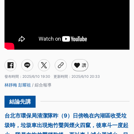
讚
發布時間：
2025/6/10 19:30
更新時間：
2025/6/10 20:33
林靜梅
彭耀祖
/ 綜合報導
台北市環保局清潔隊昨（9）日傍晚在內湖區收受垃
圾時，垃圾車出現炮竹聲與煙火四竄，後車斗一度起