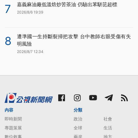
嘉義麻油廠低溫焙炒苦茶油 仍驗出苯駢芘超標
7
2026/8/6 19:39
遭準國一生持斷裂掃把攻擊 台中教師右眼受傷有失
8
明風險
2026/8/7 12:34
內容
分類
即時新聞
政治
社會
專題策展
全球
生活
數位敘事
兩岸
地方