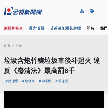
總預算審查
漢光演習
苦茶油苯駢芘超標
即時
熱門
首頁
社會
垃圾含炮竹釀垃圾車後斗起火 違
反《廢清法》最高罰6千
清潔隊
垃圾車
內湖區
環保局
...