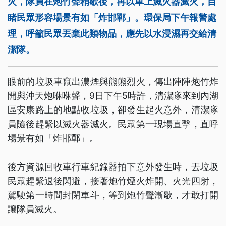
火，隊員在炮竹聲稍歇後，再以車上滅火器滅火，目
睹民眾形容場景有如「炸邯鄲」。環保局下午報警處
理，呼籲民眾丟棄此類物品，應先以水浸濕再交給清
潔隊。
眼前的垃圾車竄出濃煙與熊熊烈火，傳出陣陣炮竹炸
開與沖天炮咻咻聲，9日下午5時許，清潔隊來到內湖
區安康路上的地點收垃圾，卻發生起火意外，清潔隊
員隨後趕緊以滅火器滅火。民眾第一現場直擊，直呼
場景有如「炸邯鄲」。
後方資源回收車行車紀錄器拍下意外發生時，丟垃圾
民眾趕緊退後閃避，接著炮竹煙火炸開、火光四射，
駕駛第一時間封閉車斗，等到炮竹聲漸歇，才敢打開
讓隊員滅火。