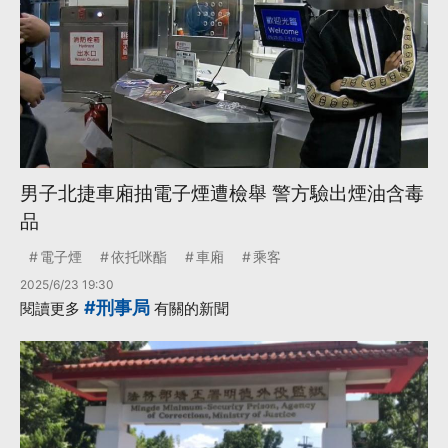
男子北捷車廂抽電子煙遭檢舉 警方驗出煙油含毒
品
電子煙
依托咪酯
車廂
乘客
2025/6/23 19:30
#刑事局
閱讀更多
有關的新聞