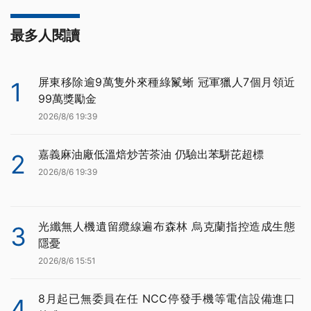
最多人閱讀
屏東移除逾9萬隻外來種綠鬣蜥 冠軍獵人7個月領近
1
99萬獎勵金
2026/8/6 19:39
嘉義麻油廠低溫焙炒苦茶油 仍驗出苯駢芘超標
2
2026/8/6 19:39
光纖無人機遺留纜線遍布森林 烏克蘭指控造成生態
3
隱憂
2026/8/6 15:51
8月起已無委員在任 NCC停發手機等電信設備進口
4