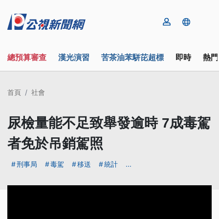
總預算審查
漢光演習
苦茶油苯駢芘超標
即時
熱門
首頁
社會
尿檢量能不足致舉發逾時 7成毒駕
者免於吊銷駕照
刑事局
毒駕
移送
統計
...