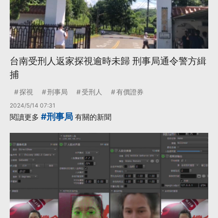
台南受刑人返家探視逾時未歸 刑事局通令警方緝
捕
探視
刑事局
受刑人
有價證券
2024/5/14 07:31
#刑事局
閱讀更多
有關的新聞