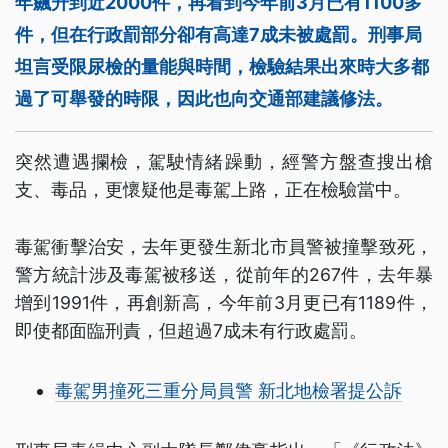
年飆升到近2000件，再看到今年前3月已有1100多
件，但在行政罰部分卻有高達7成未被處罰。刑事局
坦言受限尿檢的量能與時間，檢驗結果出來時大多都
過了可舉發的時限，因此也向交通部建議修法。
突然遭遇攔檢，駕駛情緒躁動，經警方盤查搜出槍
支、毒品，更懷疑他是毒駕上路，正在檢驗當中。
毒駕衝擊治安，去年更發生新北市員警被撞擊致死，
警方統計涉及毒駕被移送，從前年的267件，去年暴
增到1991件，再創新高，今年前3月更已有1189件，
即使都面臨刑責，但超過7成未有行政處罰。
毒駕男撞死三重分局員警 新北地檢署提公訴