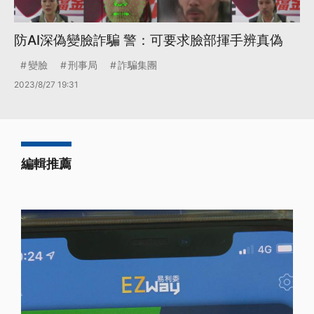
防AI深偽變臉詐騙 警：可要求臉部揮手辨真偽
變臉
刑事局
詐騙集團
2023/8/27 19:31
編輯推薦