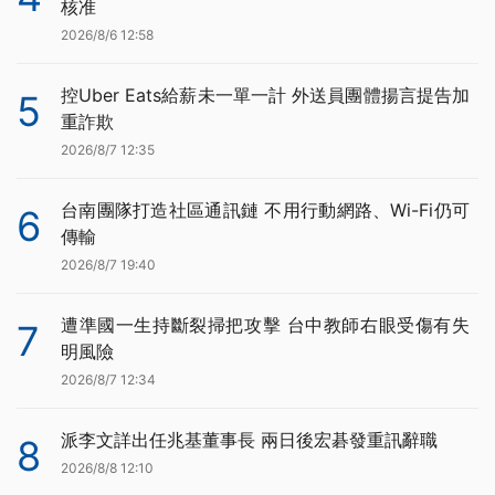
核准
2026/8/6 12:58
控Uber Eats給薪未一單一計 外送員團體揚言提告加
5
重詐欺
2026/8/7 12:35
台南團隊打造社區通訊鏈 不用行動網路、Wi-Fi仍可
6
傳輸
2026/8/7 19:40
遭準國一生持斷裂掃把攻擊 台中教師右眼受傷有失
7
明風險
2026/8/7 12:34
派李文詳出任兆基董事長 兩日後宏碁發重訊辭職
8
2026/8/8 12:10