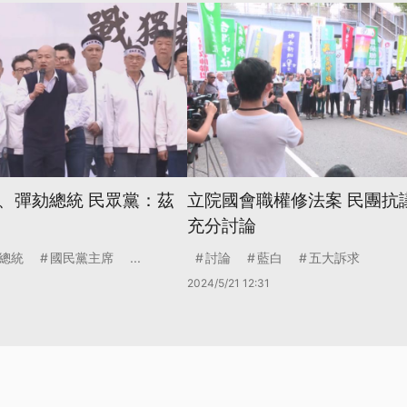
、彈劾總統 民眾黨：茲
立院國會職權修法案 民團抗
充分討論
總統
國民黨主席
...
討論
藍白
五大訴求
2024/5/21 12:31