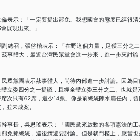
立倫表示：「一定要提出罷免。我想國會的態度已經很清
都會展現出來。」
團副總召，張啓楷表示：「在野這個力量，足獲三分之二(
。茲事體大，最近台灣民眾黨會進一步來，進一步來討論
，民眾黨團表示茲事體大，尚待內部進一步討論。因為目
全體立委四分之一提議，且經全體立委三分之二、也就是7
席次只有62席，還少14票。像是前總統陳水扁任內，
檻，並未成案。
團幹事長，吳思瑤表示：「國民黨來啟動的各項憲法的工
的罷免賴總統，這後續還要討論。但是就門檻上，應當也