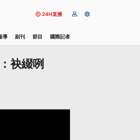
24H直播
報導
副刊
節目
國際記者
營：袂綴咧