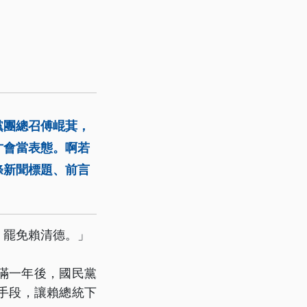
黨團總召傅崐萁，
才會當表態。啊若
條新聞標題、前言
，罷免賴清德。」
滿一年後，國民黨
手段，讓賴總統下