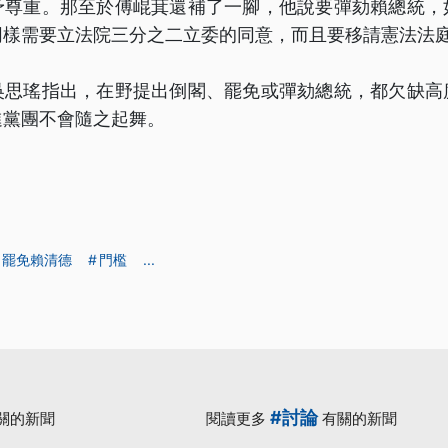
予尊重。那至於傅崐萁還補了一腳，他說要彈劾賴總統，
同樣需要立法院三分之二立委的同意，而且要移請憲法法
吳思瑤指出，在野提出倒閣、罷免或彈劾總統，都欠缺高
進黨團不會隨之起舞。
罷免賴清德
門檻
...
#討論
關的新聞
閱讀更多
有關的新聞