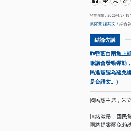
發布時間：
2025/4/27 19:
葉霈萱
謝其文
/ 綜合
昨昏藍白兩黨上
嘛講會發動彈劾
民進黨認為罷免
是台語文。)
國民黨主席，朱
情緒激昂，國民
團將提案罷免賴