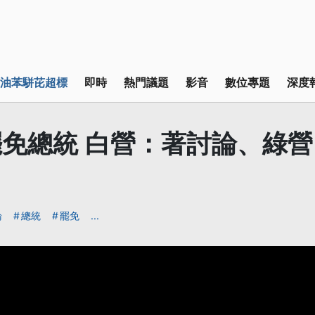
油苯駢芘超標
即時
熱門議題
影音
數位專題
深度
免總統 白營：著討論、綠
論
總統
罷免
...