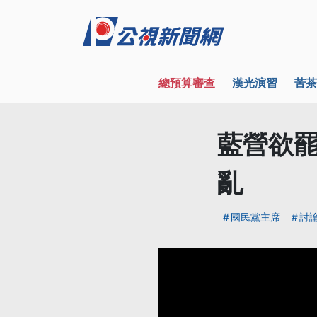
總預算審查
漢光演習
苦茶
藍營欲罷
亂
國民黨主席
討