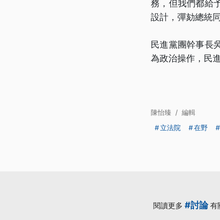
務，但我們都給
設計，彈劾總統
民進黨團幹事長
為政治操作，民
陳怡臻
/
編輯
立法院
在野
#討論
閱讀更多
有