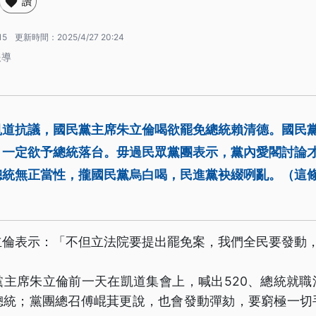
讚
15
更新時間：
2025/4/27 20:24
報導
凱道抗議，國民黨主席朱立倫喝欲罷免總統賴清德。國民
，一定欲予總統落台。毋過民眾黨團表示，黨內愛閣討論
總統無正當性，攏國民黨烏白喝，民進黨袂綴咧亂。（這
立倫表示：「不但立法院要提出罷免案，我們全民要發動
黨主席朱立倫前一天在凱道集會上，喊出520、總統就職
總統；黨團總召傅崐萁更說，也會發動彈劾，要窮極一切