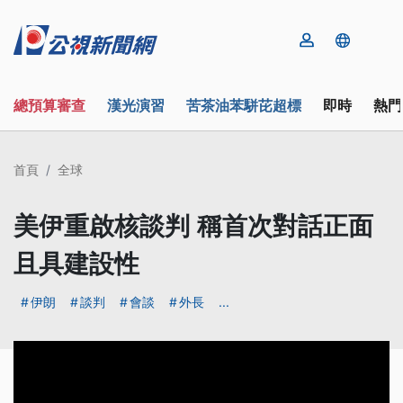
總預算審查
漢光演習
苦茶油苯駢芘超標
即時
熱門
首頁
全球
美伊重啟核談判 稱首次對話正面
且具建設性
伊朗
談判
會談
外長
...