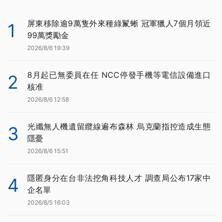
屏東移除逾9萬隻外來種綠鬣蜥 冠軍獵人7個月領近
1
99萬獎勵金
2026/8/6 19:39
8月起已無委員在任 NCC停發手機等電信設備進口
2
核准
2026/8/6 12:58
光纖無人機遺留纜線遍布森林 烏克蘭指控造成生態
3
隱憂
2026/8/6 15:51
隱匿身分在台非法挖角科技人才 調查局公布17家中
4
企名單
2026/8/5 16:03