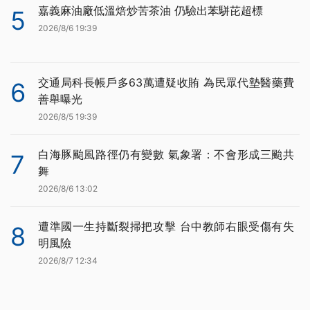
嘉義麻油廠低溫焙炒苦茶油 仍驗出苯駢芘超標
5
2026/8/6 19:39
交通局科長帳戶多63萬遭疑收賄 為民眾代墊醫藥費
6
善舉曝光
2026/8/5 19:39
白海豚颱風路徑仍有變數 氣象署：不會形成三颱共
7
舞
2026/8/6 13:02
遭準國一生持斷裂掃把攻擊 台中教師右眼受傷有失
8
明風險
2026/8/7 12:34