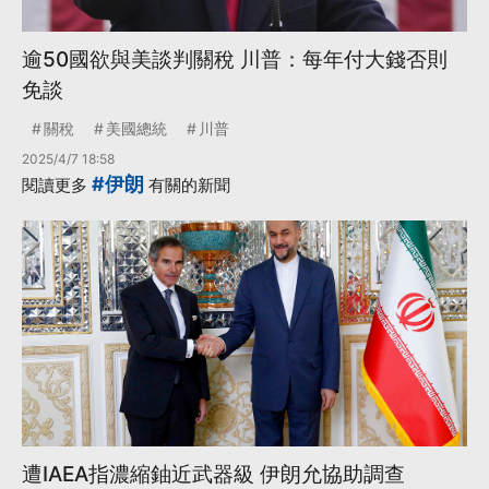
逾50國欲與美談判關稅 川普：每年付大錢否則
免談
關稅
美國總統
川普
2025/4/7 18:58
#伊朗
閱讀更多
有關的新聞
遭IAEA指濃縮鈾近武器級 伊朗允協助調查