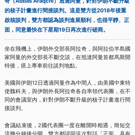
奇（Abbas Araqchi）透過阿曼，針對伊朗不斷升級
的核子計畫進行間接談判。這是雙方從2018年後重
啟核談判，雙方都認為談判進展順利，也很平靜、正
面，同意最快在下星期19日再次進行磋商。
坐在飛機上，伊朗外交部長阿拉奇，與阿拉伯半島國
家阿曼的外交部長不斷交談，在抵達阿曼首都馬斯開
特後，搭上專車前往談判地點。
美國與伊朗12日透過阿曼作為中間人，由美國中東特
使魏科夫，與伊朗外長阿拉奇各自率領代表團，在不
同的會議室內，針對伊朗不斷升級的核子計畫進行間
接談判。
會議結束後，2國代表團一度在離開時相遇，簡短交
流幾分鐘後分開，雙方都認同這次對話「正面、具有