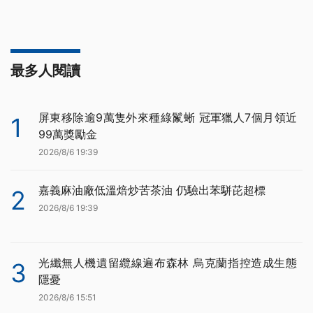
最多人閱讀
屏東移除逾9萬隻外來種綠鬣蜥 冠軍獵人7個月領近
1
99萬獎勵金
2026/8/6 19:39
嘉義麻油廠低溫焙炒苦茶油 仍驗出苯駢芘超標
2
2026/8/6 19:39
光纖無人機遺留纜線遍布森林 烏克蘭指控造成生態
3
隱憂
2026/8/6 15:51