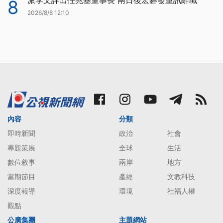
派李文詳出任兆基董事長 兩日後宏碁發重訊辭職
8
2026/8/8 12:10
內容
分類
即時新聞
政治
社會
專題策展
全球
生活
數位敘事
兩岸
地方
當期節目
產經
文教科技
深度報導
環境
社福人權
觀點
公廣集團
主題網站