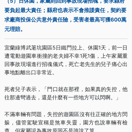
（5）日休園，家屬則回到事故現場招魂，要求縣府
要負起最大責任；縣府也表示不會推諉責任，契約要
求廠商投保公共意外責任險，受害者最高可獲600萬
元理賠。
宜蘭綠博武荖坑園區5日鐵門拉上、休園1天，前一日
遭電動遊園車衝撞的老夫婦不幸1死1傷，上午家屬重
回事故現場進行招魂儀式，死亡老先生的兒子痛心出
事地點離出口非常近。
死者兒子表示，「門口就在那裡，如果真的失控，他
往那邊彎過去，還是什麼有一些地方可以閃啊。」
不滿車輛有問題，失控的遊園區沒有往正確的地方閃
躲，儘管駕駛宣稱是煞車失靈，園方也說車輛有檢
查，但家屬認為事故原因不是誰說了算。