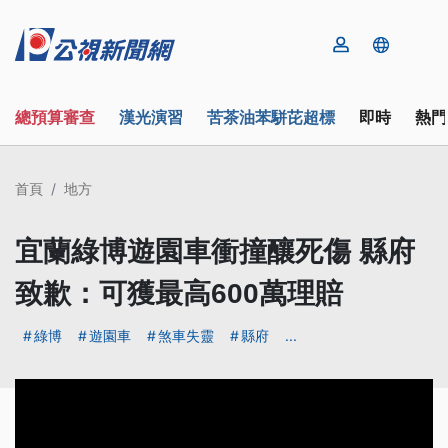
總預算審查
漢光演習
苦茶油苯駢芘超標
即時
熱門
首頁
地方
宜蘭綠博遊園車衝撞釀死傷 縣府
致歉：可獲最高600萬理賠
綠博
遊園車
煞車失靈
縣府
...