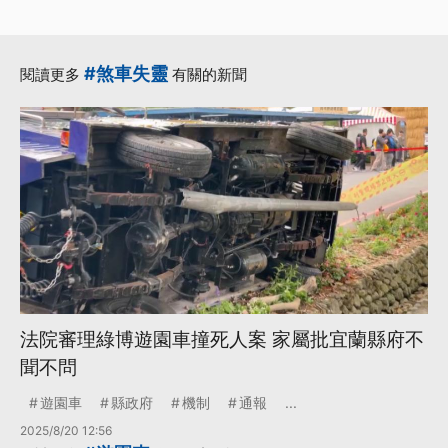
#煞車失靈
閱讀更多
有關的新聞
法院審理綠博遊園車撞死人案 家屬批宜蘭縣府不
聞不問
遊園車
縣政府
機制
通報
...
2025/8/20 12:56