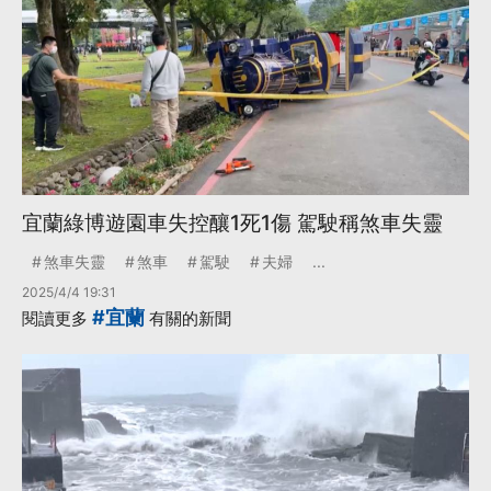
宜蘭綠博遊園車失控釀1死1傷 駕駛稱煞車失靈
煞車失靈
煞車
駕駛
夫婦
...
2025/4/4 19:31
#宜蘭
閱讀更多
有關的新聞