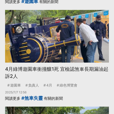
#遊園車
閱讀更多
有關的新聞
4月綠博遊園車衝撞釀1死 宜檢認煞車長期漏油起
訴2人
遊園車
負責人
4月
綠色博覽會
2025/7/7 12:56
#煞車失靈
閱讀更多
有關的新聞