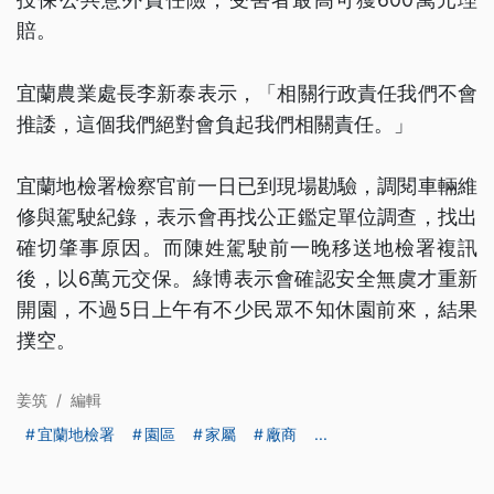
賠。
宜蘭農業處長李新泰表示，「相關行政責任我們不會
推諉，這個我們絕對會負起我們相關責任。」
宜蘭地檢署檢察官前一日已到現場勘驗，調閱車輛維
修與駕駛紀錄，表示會再找公正鑑定單位調查，找出
確切肇事原因。而陳姓駕駛前一晚移送地檢署複訊
後，以6萬元交保。綠博表示會確認安全無虞才重新
開園，不過5日上午有不少民眾不知休園前來，結果
撲空。
姜筑
/
編輯
宜蘭地檢署
園區
家屬
廠商
...