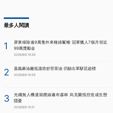
最多人閱讀
屏東移除逾9萬隻外來種綠鬣蜥 冠軍獵人7個月領近
1
99萬獎勵金
2026/8/6 19:39
嘉義麻油廠低溫焙炒苦茶油 仍驗出苯駢芘超標
2
2026/8/6 19:39
光纖無人機遺留纜線遍布森林 烏克蘭指控造成生態
3
隱憂
2026/8/6 15:51