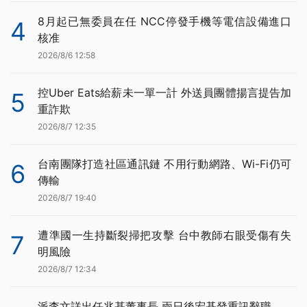
8月起已無委員在任 NCC停發手機等電信設備進口
4
核准
2026/8/6 12:58
控Uber Eats給薪未一單一計 外送員團體揚言提告加
5
重詐欺
2026/8/7 12:35
台南團隊打造社區通訊鏈 不用行動網路、Wi-Fi仍可
6
傳輸
2026/8/7 19:40
遭準國一生持斷裂掃把攻擊 台中教師右眼受傷有失
7
明風險
2026/8/7 12:34
派李文詳出任兆基董事長 兩日後宏碁發重訊辭職