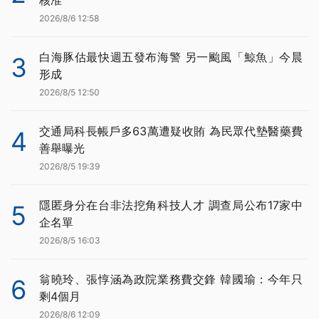
核准
2026/8/6 12:58
白海豚估最快週五發布海警 另一颱風「鯨魚」今晨
3
形成
2026/8/5 12:50
交通局科長帳戶多63萬遭疑收賄 為民眾代墊醫藥費
4
善舉曝光
2026/8/5 19:39
隱匿身分在台非法挖角科技人才 調查局公布17家中
5
企名單
2026/8/5 16:03
翁曉玲、張惇涵為政院業務費交鋒 韓國瑜：今年只
6
剩4個月
2026/8/6 12:09