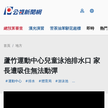
總預算審查
漢光演習
苦茶油苯駢芘超標
即時
熱門
首頁
地方
蘆竹運動中心兒童泳池排水口 家
長遭吸住無法動彈
運動中心
排水
體育局
游泳池
...