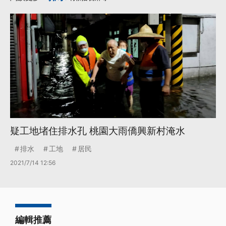
疑工地堵住排水孔 桃園大雨僑興新村淹水
排水
工地
居民
2021/7/14 12:56
編輯推薦