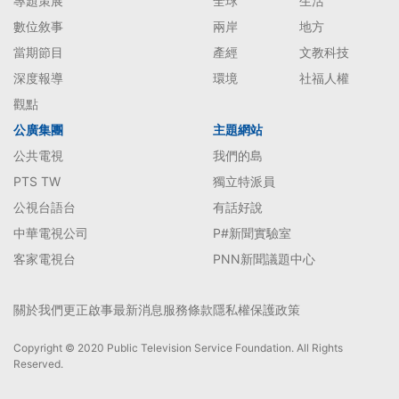
專題策展
全球
生活
數位敘事
兩岸
地方
當期節目
產經
文教科技
深度報導
環境
社福人權
觀點
公廣集團
主題網站
公共電視
我們的島
PTS TW
獨立特派員
公視台語台
有話好說
中華電視公司
P#新聞實驗室
客家電視台
PNN新聞議題中心
關於我們
更正啟事
最新消息
服務條款
隱私權保護政策
Copyright © 2020 Public Television Service Foundation. All Rights
Reserved.