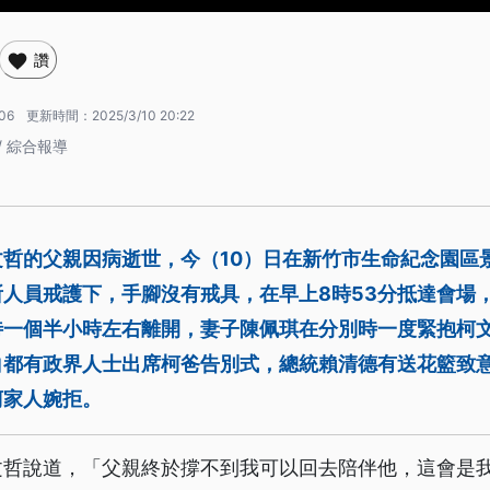
讚
:06
更新時間：
2025/3/10 20:22
/ 綜合報導
哲的父親因病逝世，今（10）日在新竹市生命紀念園區
人員戒護下，手腳沒有戒具，在早上8時53分抵達會場
待一個半小時左右離開，妻子陳佩琪在分別時一度緊抱柯
白都有政界人士出席柯爸告別式，總統賴清德有送花籃致
柯家人婉拒。
文哲說道，「父親終於撐不到我可以回去陪伴他，這會是