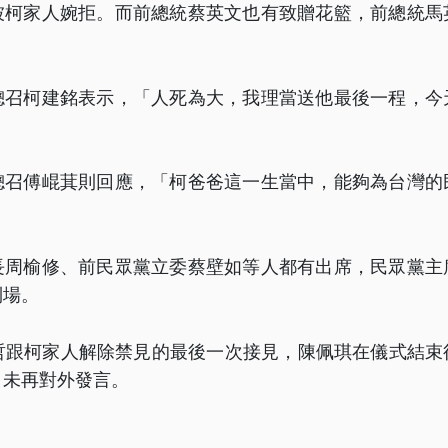
被柯家人婉拒。而前總統蔡英文也有致贈花籃，前總統馬
總召柯建銘表示，「人死為大，我理當送他最後一程，今
」
總召傅崐萁則回應，「柯爸爸這一生當中，能夠為台灣的
長周榆修、前民眾黨立委蔡壁如等人都有出席，民眾黨主
到場。
文哲跟柯家人解除禁見的最後一次接見，陳佩琪在儀式結束
，未再對外發言。