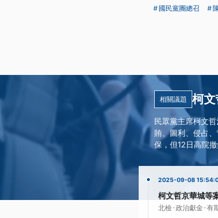
國民黨團總召
柯文
相關議題
民眾黨主席柯文哲
賄、圖利、侵占、
保，但12日高院
2025-09-08 15:54:
柯文哲京華城等案
·
·
北檢
政治獻金
有