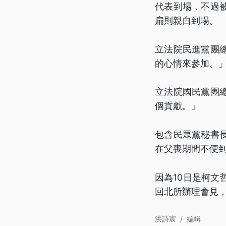
代表到場，不過
扁則親自到場。
立法院民進黨團
的心情來參加。
立法院國民黨團
個貢獻。」
包含民眾黨秘書
在父喪期間不便
因為10日是柯
回北所辦理會見
洪詩宸
/
編輯