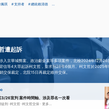
陳佩琪
支持者
總統賴清德
...
哲遭起訴
涉入京華城弊案、政治獻金案等多項案件，北檢2024年12月2
背信等4大罪起訴柯文哲，並求刑28年6個月。柯文哲於2025年
撤銷交保裁定，北院15日再裁定維持交保。
00
3/26宣判 案件時間軸、涉及罪名一次看
·
·
·
期徒刑
柯文哲
柯文哲交保
更多...