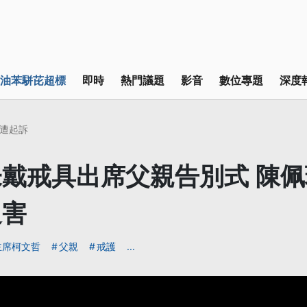
油苯駢芘超標
即時
熱門議題
影音
數位專題
深度
遭起訴
戴戒具出席父親告別式 陳
迫害
主席柯文哲
父親
戒護
...