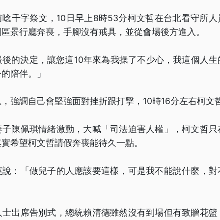
唸千字祭文，10日早上8時53分柯文哲在台北看守所
園區景行廳奔喪，手腳沒有戒具，並從會場後方進入。
最後的決定，讓您這10年來為我操了不少心，我這個人生
子的陪伴。」
，強調自己會堅強面對挫折跟打擊，10時16分左右柯文
妻子陳佩琪情緒激動，大喊「司法迫害人權」，柯文哲只
其實希望柯文哲請假奔喪能待久一點。
英說：「做兒子的人應該要這樣，可是我不能說什麼，對
人士出席告別式，總統賴清德雖然沒有到場但有致贈花籃