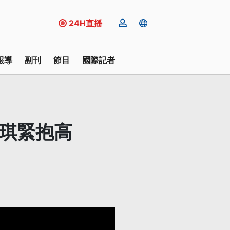
24H直播
報導
副刊
節目
國際記者
佩琪緊抱高