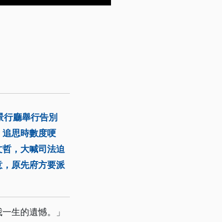
景行廳舉行告別
，追思時數度哽
文哲，大喊司法迫
意，原先府方要派
我一生的遺憾。」