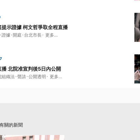
9
庭提示證據 柯文哲爭取全程直播
·
·
·
·
證據
開庭
台北市長
更多...
7
播 北院准宣判後5日內公開
·
·
·
院組織法
聲請
公開透明
更多...
有關的新聞