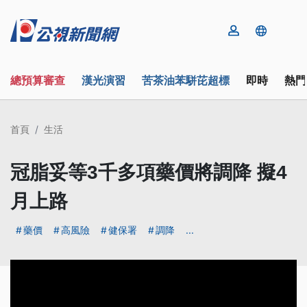
總預算審查
漢光演習
苦茶油苯駢芘超標
即時
熱門
首頁
生活
冠脂妥等3千多項藥價將調降 擬4
月上路
藥價
高風險
健保署
調降
...