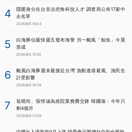
隱匿身分在台非法挖角科技人才 調查局公布17家中
4
企名單
2026/8/5 16:03
白海豚估最快週五發布海警 另一颱風「鯨魚」今晨
5
形成
2026/8/5 12:50
颱風白海豚週末最接近台灣 漁船進港避風、漁民生
6
計受影響
2026/8/6 19:39
翁曉玲、張惇涵為政院業務費交鋒 韓國瑜：今年只
7
剩4個月
2026/8/6 12:09
中國出入境新規9月上路 陸委會示警增赴中安全風險