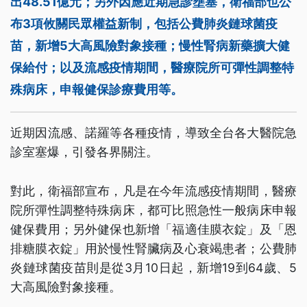
出48.51億元；另外因應近期急診壅塞，衛福部也公
布3項攸關民眾權益新制，包括公費肺炎鏈球菌疫
苗，新增5大高風險對象接種；慢性腎病新藥擴大健
保給付；以及流感疫情期間，醫療院所可彈性調整特
殊病床，申報健保診療費用等。
近期因流感、諾羅等各種疫情，導致全台各大醫院急
診室塞爆，引發各界關注。
對此，衛福部宣布，凡是在今年流感疫情期間，醫療
院所彈性調整特殊病床，都可比照急性一般病床申報
健保費用；另外健保也新增「福適佳膜衣錠」及「恩
排糖膜衣錠」用於慢性腎臟病及心衰竭患者；公費肺
炎鏈球菌疫苗則是從3月10日起，新增19到64歲、5
大高風險對象接種。