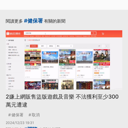
#健保署
閱讀更多
有關的新聞
2嫌上網販售盜版遊戲及音樂 不法獲利至少300
萬元遭逮
健保署
取消
2024/12/23 19:31