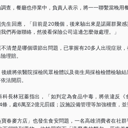
動調查，餐廳也停業中，負責人表示，將一一聯繫當晚用
劉先生回應，「目前是20幾個，後來驗出來是諾羅群聚感
續我們再做聯絡，然後看保險公司這邊怎麼做處理。」
還不清楚是哪個環節出問題，已掌握有20多人出現症狀，
保險理賠。
，後續將依醫院採檢民眾檢體以及衛生局採檢檢體檢驗結
將依法開罰。
科科長林冠蓁指出，「如判定為食品中毒，將依違反《
44條，處6萬至2億元罰鍰；設施設備管理等加強稽查，
吳寶春麥方店」也發生食安問題，一名高雄消費者在社群