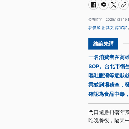
發布時間：
2025/1/31 19:
郭俊麟
謝其文
薛宜家
一名消費者在高
SOP。台北市衛
嘔吐腹瀉等症狀
業並到場稽查，
確認為食品中毒，
門口還懸掛著年
吃晚餐後，隔天