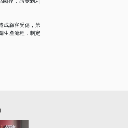
點斷掉，感覺刺刺
造成顧客受傷，第
關生產流程，制定
聞