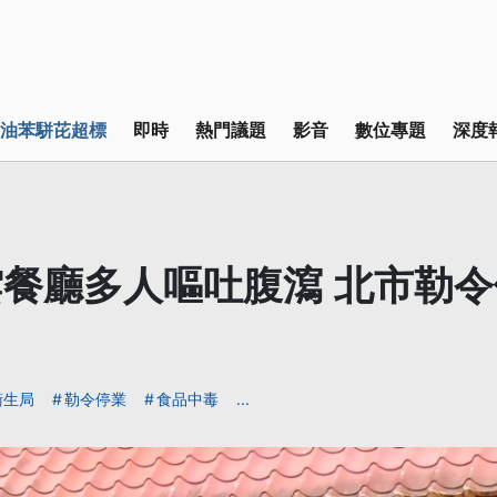
油苯駢芘超標
即時
熱門議題
影音
數位專題
深度
餐廳多人嘔吐腹瀉 北市勒
衛生局
勒令停業
食品中毒
...