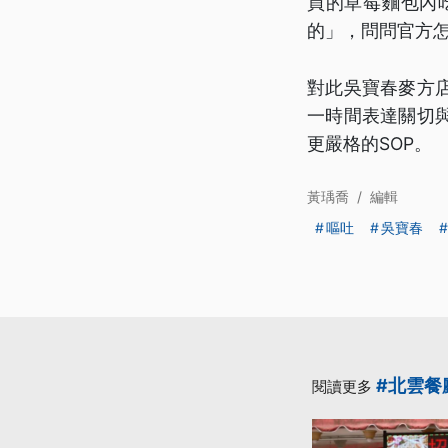
買的草莓麵包內
的」，問問官方
對此吳寶春麥方
一時間表達關切
更嚴格的SOP。
黃瑀喬
/
編輯
嘔吐
吳寶春
#北雲餐
閱讀更多