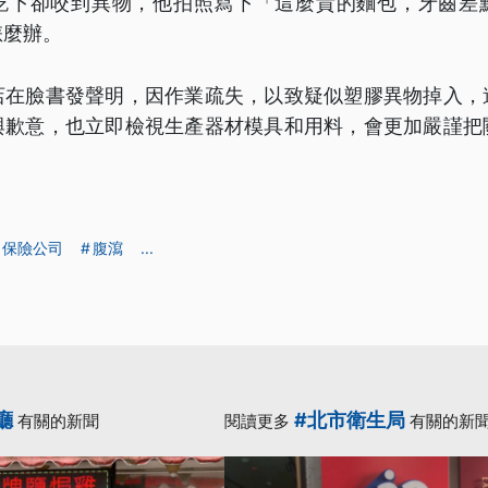
吃下卻咬到異物，他拍照寫下「這麼貴的麵包，牙齒差
怎麼辦。
店在臉書發聲明，因作業疏失，以致疑似塑膠異物掉入，
與歉意，也立即檢視生產器材模具和用料，會更加嚴謹把
保險公司
腹瀉
...
廳
#北市衛生局
有關的新聞
閱讀更多
有關的新