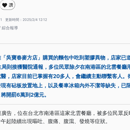
讚
11
更新時間：
2025/2/4 12:12
/ 綜合報導
雄「吳寶春麥方店」購買的麵包中吃到塑膠異物，店家已
生局則接獲醫院通報，多位民眾除夕在南港區的北雲餐廳
就醫，店家目前已掌握有20多人，會繼續主動聯繫客人。
發現有砧板放置地上，以及餐車冰箱內外不潔等缺失，已
將開罰6萬到2億元。
菜廣告，位在台北市南港區這家北雲餐廳，被多位民眾反
中午起陸續出現嘔吐、腹痛、腹瀉、發燒等症狀。