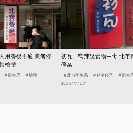
人用餐後不適 業者停
初瓦、嚮辣疑食物中毒 北市
集檢體
停業
衛生局
檢體
北市衛生局
勒令停業
衛生
2024/4/7 12:31