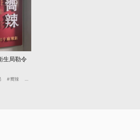
衛生局勒令
局
嚮辣
...