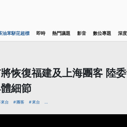
茶油苯駢芘超標
即時
熱門議題
影音
數位專題
深度
將恢復福建及上海團客 陸
具體細節
客來台
團客
來台
...