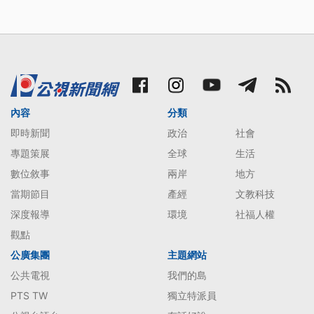
內容
分類
即時新聞
政治
社會
專題策展
全球
生活
數位敘事
兩岸
地方
當期節目
產經
文教科技
深度報導
環境
社福人權
觀點
公廣集團
主題網站
公共電視
我們的島
PTS TW
獨立特派員