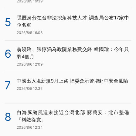
2026/8/5 19:39
隱匿身分在台非法挖角科技人才 調查局公布17家中
5
企名單
2026/8/5 16:03
翁曉玲、張惇涵為政院業務費交鋒 韓國瑜：今年只
6
剩4個月
2026/8/6 12:09
中國出入境新規9月上路 陸委會示警增赴中安全風險
7
2026/8/5 12:35
白海豚颱風週末接近台灣北部 蔣萬安：北市整備
8
「料敵從寬」
2026/8/6 12:34