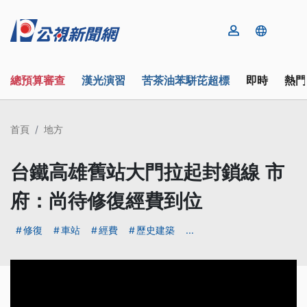
總預算審查
漢光演習
苦茶油苯駢芘超標
即時
熱門
首頁
地方
台鐵高雄舊站大門拉起封鎖線 市
府：尚待修復經費到位
修復
車站
經費
歷史建築
...