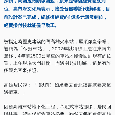
深鎖，周圍拉封鎖線圍起，原來是修復經費還沒到
位。高市府文化局表示，接受台鐵委託代辦修復，目
前設計案已完成，總修復經費約1億多元還沒到位，
經費撥付後就能儘早動工。
被指定為歷史建築的舊高雄火車站，屋頂像皇帝帽，
被稱為「帝冠車站」，2002年以特殊工法往東南向
遷移，4年前2500公噸重的車站才慢慢回到現有的位
置，上午現場大門封閉，周邊圍起封鎖線，還是有許
多觀光客來拍照。
高雄居民說：「 (以前）如果要去台北讀書就要來這
邊擠車。」
因應高雄車站地下化工程，帝冠式車站挪移，居民回
憶往事，認同保留舊車站必要，雖然去年底台鐵高雄