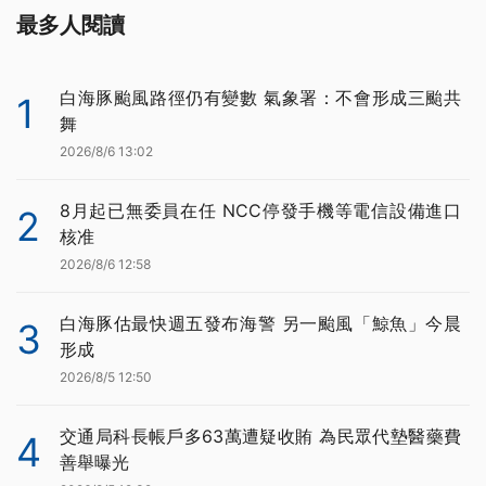
最多人閱讀
白海豚颱風路徑仍有變數 氣象署：不會形成三颱共
1
舞
2026/8/6 13:02
8月起已無委員在任 NCC停發手機等電信設備進口
2
核准
2026/8/6 12:58
白海豚估最快週五發布海警 另一颱風「鯨魚」今晨
3
形成
2026/8/5 12:50
交通局科長帳戶多63萬遭疑收賄 為民眾代墊醫藥費
4
善舉曝光