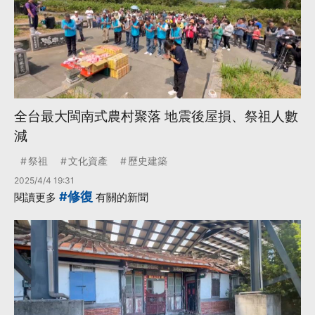
全台最大閩南式農村聚落 地震後屋損、祭祖人數
減
祭祖
文化資產
歷史建築
2025/4/4 19:31
#修復
閱讀更多
有關的新聞