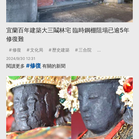
宜蘭百年建築大三鬮林宅 臨時鋼棚阻塌已逾5年
修復難
修復
文化局
歷史建築
三合院
...
2024/9/30 12:31
#修復
閱讀更多
有關的新聞