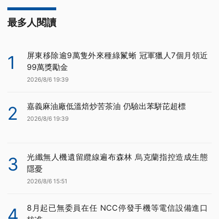
最多人閱讀
屏東移除逾9萬隻外來種綠鬣蜥 冠軍獵人7個月領近
1
99萬獎勵金
2026/8/6 19:39
嘉義麻油廠低溫焙炒苦茶油 仍驗出苯駢芘超標
2
2026/8/6 19:39
光纖無人機遺留纜線遍布森林 烏克蘭指控造成生態
3
隱憂
2026/8/6 15:51
8月起已無委員在任 NCC停發手機等電信設備進口
4