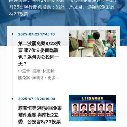
月26日舉行罷免投票；另外，馬文君、游顥罷免案於
8/23投票。
2025-07-22 17:45:10
第二波罷免案8/23投
票 哪7位立委面臨罷
免？為何與公投同一
天？
·
·
·
中選會
投票
林思銘
·
·
罷免案
羅明才
更多...
2025-07-18 20:19:00
顏寬恒等5藍委罷免案
補件過關 與南投2立
委、公投皆8/23投票