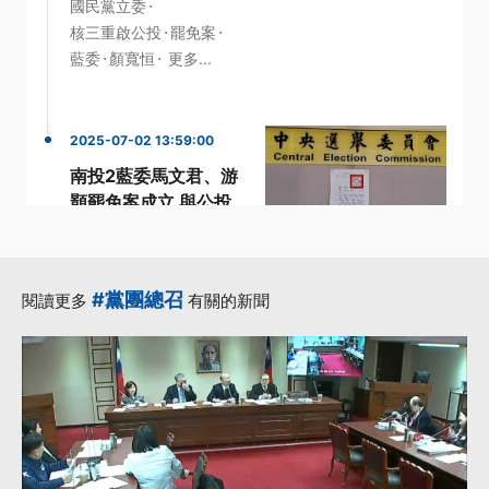
·
國民黨立委
·
·
核三重啟公投
罷免案
·
·
藍委
顏寬恒
更多...
2025-07-02 13:59:00
南投2藍委馬文君、游
顥罷免案成立 與公投
同樣於8/23投票
·
·
中選會
核三重啟公投
·
·
·
罷免案
規定
連署
#黨團總召
閱讀更多
有關的新聞
更多...