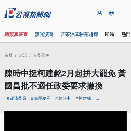
總預算審查
漢光演習
苦茶油苯駢芘超標
即時
熱門
首頁
政治
立委罷免
陳時中挺柯建銘2月起拚大罷免 黃
國昌批不適任政委要求撤換
政務委員
黨團總召
陳時中
柯建銘
...