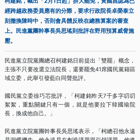
柯建銘，喊出「2月1日起」拚大罷免，黃國昌認為已
經跨越政務委員應有的分際，要求行政院長卓榮泰立
刻撤換陳時中，否則會具體反映在總務算案的審查
上。民進黨團幹事長吳思瑤則批評在野用預算威脅施
壓。
民進黨立院黨團總召柯建銘日前提出「雙罷」概念，
主張不只要改選立法院長，還要罷免41席國民黨籍區
域立委，此舉引發藍白同聲批評。
國民黨立委徐巧芯批評，「柯建銘昨天7千多字叨叨
絮絮，重點關鍵只有一個，就是他要拉下韓國瑜院
長，換成他自己。」
民進黨立院黨團幹事長吳思瑤表示，「柯總召他永遠
是洞燭機先，他永遠是在創造議題跟引領議題，他進