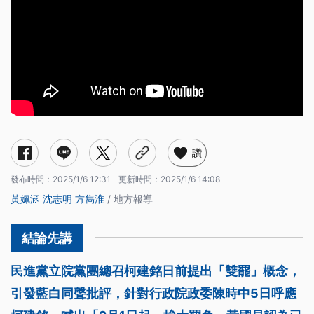
讚
發布時間：
2025/1/6 12:31
更新時間：
2025/1/6 14:08
黃姵涵
沈志明
方雋淮
/ 地方報導
民進黨立院黨團總召柯建銘日前提出「雙罷」概念，
引發藍白同聲批評，針對行政院政委陳時中5日呼應