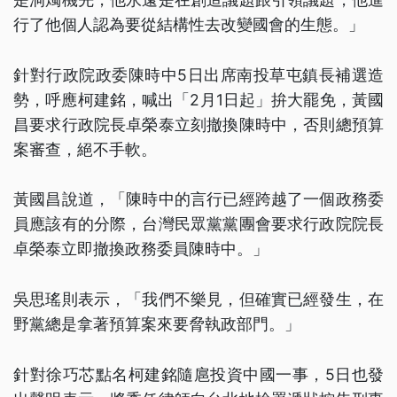
行了他個人認為要從結構性去改變國會的生態。」
針對行政院政委陳時中5日出席南投草屯鎮長補選造
勢，呼應柯建銘，喊出「2月1日起」拚大罷免，黃國
昌要求行政院長卓榮泰立刻撤換陳時中，否則總預算
案審查，絕不手軟。
黃國昌說道，「陳時中的言行已經跨越了一個政務委
員應該有的分際，台灣民眾黨黨團會要求行政院院長
卓榮泰立即撤換政務委員陳時中。」
吳思瑤則表示，「我們不樂見，但確實已經發生，在
野黨總是拿著預算案來要脅執政部門。」
針對徐巧芯點名柯建銘隨扈投資中國一事，5日也發