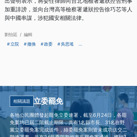
出聲明表示，將委任律師向台北地檢署遞狀控告刑事
加重誹謗，並向台灣高等檢察署遞狀控告徐巧芯等人
與中國串謀，涉犯國安相關法律。
劉怡廷
/
編輯
立院
撤換
政委
吳思瑤
...
立委罷免
相關議題
各地公民團體發起罷免立委連署，截至6月24日，各罷
免案均已屆二階截止期限，共有1名縣市長、31名在野
黨立委罷免案完成送件，綠委罷免案則皆未成功送交二
階連署書。共有24藍委與新竹市長罷免案通過，將於7