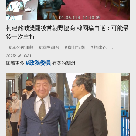
柯建銘喊雙罷後首朝野協商 韓國瑜自嘲：可能最
後一次主持
軍公教加薪
黨團總召
朝野協商
柯建銘
...
2025/1/6 19:31
#政務委員
閱讀更多
有關的新聞