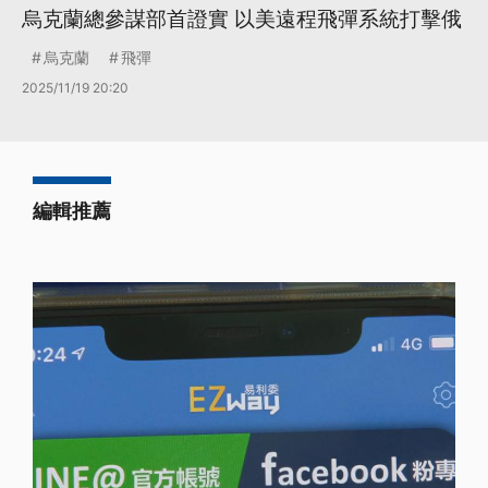
烏克蘭總參謀部首證實 以美遠程飛彈系統打擊俄
烏克蘭
飛彈
2025/11/19 20:20
編輯推薦