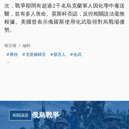
次，戰爭期間有超過2千名烏克蘭軍人因化學中毒送
醫，並有多人喪命。莫斯科否認，反控相關說法毫無
根據。美國曾表示俄羅斯使用化武取得對烏戰場優
勢。
楊宜珊
/
編輯
將領
克里姆林宮
發言人
化武
...
俄烏戰爭
相關議題