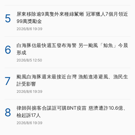
屏東移除逾9萬隻外來種綠鬣蜥 冠軍獵人7個月領近
5
99萬獎勵金
2026/8/6 19:39
白海豚估最快週五發布海警 另一颱風「鯨魚」今晨
6
形成
2026/8/5 12:50
颱風白海豚週末最接近台灣 漁船進港避風、漁民生
7
計受影響
2026/8/6 19:39
律師與掮客合謀誆可購BNT疫苗 慈濟遭詐10.6億、
8
檢起訴17人
2026/8/6 19:39