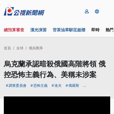
總預算審查
漢光演習
苦茶油苯駢芘超標
即時
熱門
首頁
全球
俄烏戰爭
烏克蘭承認暗殺俄國高階將領 俄
控恐怖主義行為、美稱未涉案
調查委員會
恐怖主義
洛夫
俄羅斯
...