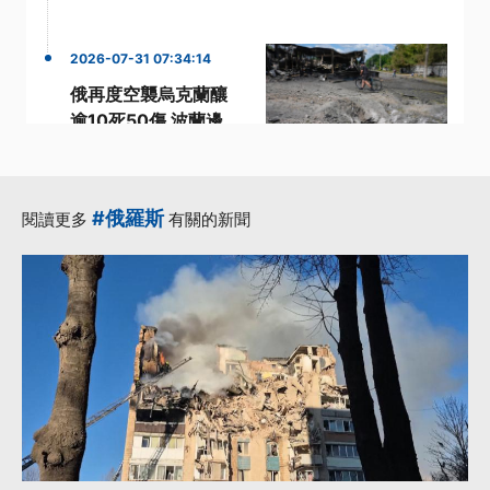
2026-07-31 07:34:14
俄再度空襲烏克蘭釀
逾10死50傷 波蘭邊
境遭波及炸出10米大
洞
·
·
俄軍
巡弋飛彈
#俄羅斯
閱讀更多
有關的新聞
·
·
澤倫斯基
澤倫斯基
·
烏克蘭
更多...