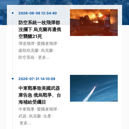
2026-08-06 12:34:40
防空系統一枚飛彈都
沒攔下 烏克蘭再遭俄
空襲釀21死
·
·
彈道飛彈
愛國者飛彈
·
·
援助烏克蘭
烏克蘭
·
防空系統
更多...
2026-07-31 14:10:09
中東戰事致美國武器
庫告急 俄烏戰爭、台
海補給受矚目
·
·
中東戰事
愛國者飛彈
·
·
·
武器
烏克蘭
生產
更多...