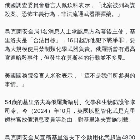
俄國調查委員會發言人佩欽科表示，「此案被列為謀
殺案、恐怖主義行為，非法流通武器跟彈藥。」
烏克蘭安全局1名消息人士承認烏方為幕後主使，基
里洛夫是「合法目標」，16日起訴他犯下戰爭罪，要
為大規模使用禁制類化學武器負責。俄羅斯曾有過高
官遭暗殺事件，但發生在莫斯科的行動並不多見。
美國國務院發言人米勒表示，「這不是我們所參與的
事情。」
54歲的基里洛夫為俄羅斯輻射、化學和生物防護部隊
司令。今（2024）年10月，英國以監管化武是克里
姆林宮放假消息要員等為由，對基里洛夫實施制裁。
烏克蘭安全局宣稱基里洛夫下令動用化武超過4800