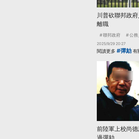
川普砍聯邦政府
離職
聯邦政府
公務
2025/9/29 20:27
#彈劾
閱讀更多
有
前陸軍上校尚德
過彈劾