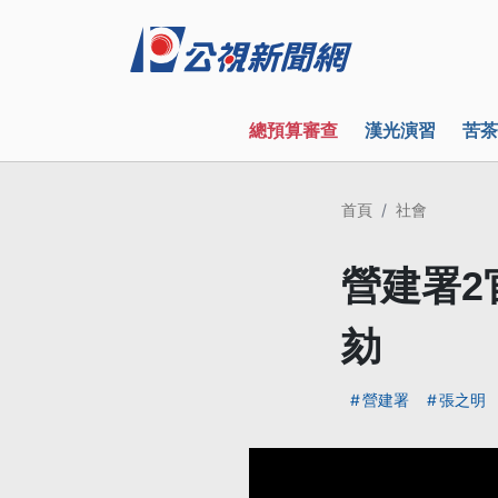
總預算審查
漢光演習
苦茶
首頁
社會
營建署2
劾
營建署
張之明