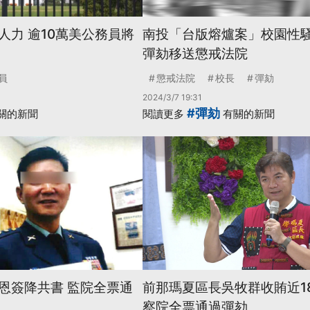
人力 逾10萬美公務員將
南投「台版熔爐案」校園性騷
彈劾移送懲戒法院
員
懲戒法院
校長
彈劾
2024/3/7 19:31
#彈劾
關的新聞
閱讀更多
有關的新聞
恩簽降共書 監院全票通
前那瑪夏區長吳牧群收賄近1
察院全票通過彈劾