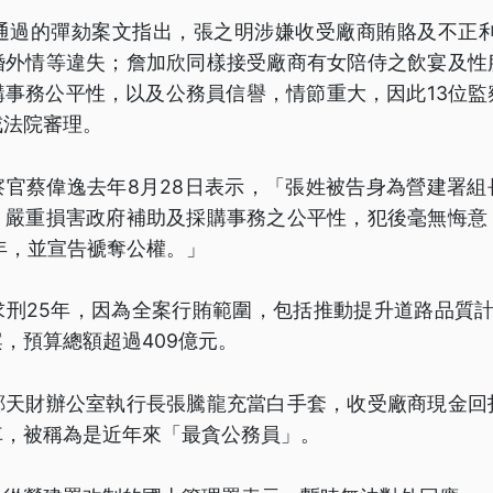
日通過的彈劾案文指出，張之明涉嫌收受廠商賄賂及不正利
婚外情等違失；詹加欣同樣接受廠商有女陪侍之飲宴及性
購事務公平性，以及公務員信譽，情節重大，因此13位監
戒法院審理。
察官蔡偉逸去年8月28日表示，「張姓被告身為營建署組
，嚴重損害政府補助及採購事務之公平性，犯後毫無悔意
年，並宣告褫奪公權。」
求刑25年，因為全案行賄範圍，包括推動提升道路品質計
，預算總額超過409億元。
鄭天財辦公室執行長張騰龍充當白手套，收受廠商現金回
車，被稱為是近年來「最貪公務員」。