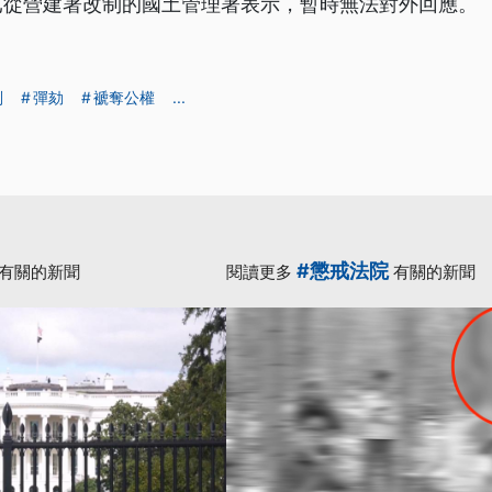
已從營建署改制的國土管理署表示，暫時無法對外回應。
刑
彈劾
褫奪公權
...
#懲戒法院
有關的新聞
閱讀更多
有關的新聞