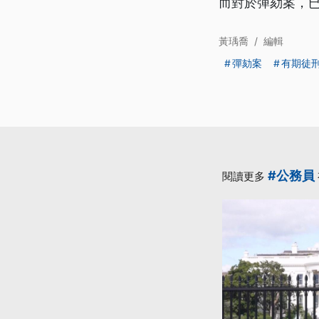
而對於彈劾案，
黃瑀喬
/
編輯
彈劾案
有期徒
#公務員
閱讀更多