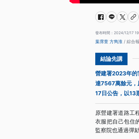
發布時間：
2024/12/17 19
葉霈萱
方雋淮
/ 綜合
營建署2023年
達7567萬餘元
17日公告，以1
原營建署道路工程
衣服把自己包住
監察院也通過彈