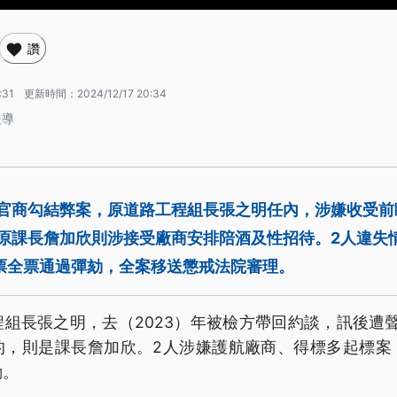
讚
:31
更新時間：
2024/12/17 20:34
報導
的官商勾結弊案，原道路工程組長張之明任內，涉嫌收受
，原課長詹加欣則涉接受廠商安排陪酒及性招待。2人違失
3票全票通過彈劾，全案移送懲戒法院審理。
組長張之明，去（2023）年被檢方帶回約談，訊後遭
的，則是課長詹加欣。2人涉嫌護航廠商、得標多起標案
劾。