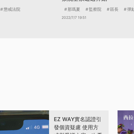
懲戒法院
那瑪夏
監察院
區長
彈
2022/7/7 19:51
EZ WAY實名認證引
發個資疑慮 使用方