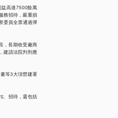
益高達7500餘萬
服務招待，嚴重損
察委員全票通過彈
長，長期收受廠商
，建請法院判刑應
畫等3大項營建署
扣、招待，還包括