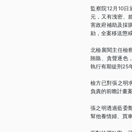
監察院12月10
元，又有洩密、
害政府補助及採
劾，全案移送懲
北檢襄閱主任檢
賄賂、貪聲逐色
執行有期徒刑25
檢方已對張之明
負責的前瞻計畫案
張之明透過藍委
幫他養情婦、買