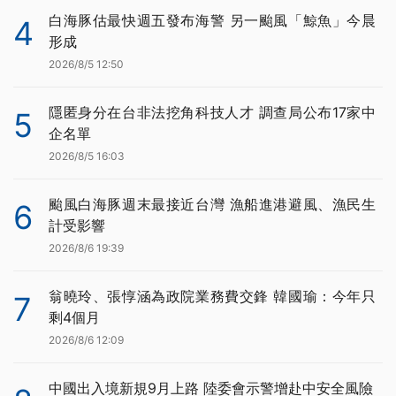
白海豚估最快週五發布海警 另一颱風「鯨魚」今晨
4
形成
2026/8/5 12:50
隱匿身分在台非法挖角科技人才 調查局公布17家中
5
企名單
2026/8/5 16:03
颱風白海豚週末最接近台灣 漁船進港避風、漁民生
6
計受影響
2026/8/6 19:39
翁曉玲、張惇涵為政院業務費交鋒 韓國瑜：今年只
7
剩4個月
2026/8/6 12:09
中國出入境新規9月上路 陸委會示警增赴中安全風險