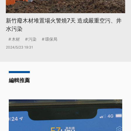
新竹廢木材堆置場火警燒7天 造成嚴重空污、井
水污染
木材
污染
環保局
2024/5/23 19:31
編輯推薦