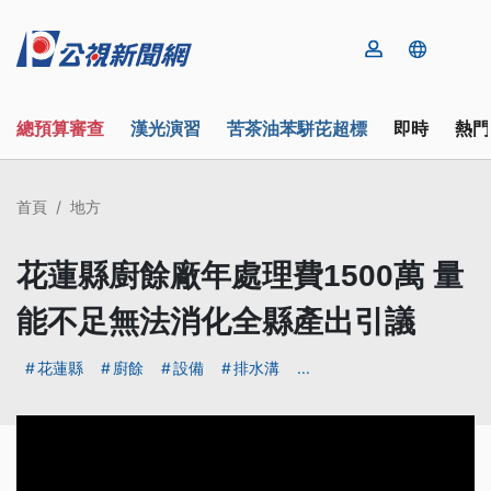
總預算審查
漢光演習
苦茶油苯駢芘超標
即時
熱門
首頁
地方
花蓮縣廚餘廠年處理費1500萬 量
能不足無法消化全縣產出引議
花蓮縣
廚餘
設備
排水溝
...