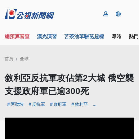
總預算審查
漢光演習
苦茶油苯駢芘超標
即時
熱門
首頁
全球
敘利亞反抗軍攻佔第2大城 俄空襲
支援政府軍已逾300死
阿勒坡
反抗軍
政府軍
敘利亞
...