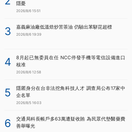
2
隱憂
2026/8/6 15:51
嘉義麻油廠低溫焙炒苦茶油 仍驗出苯駢芘超標
3
2026/8/6 19:39
8月起已無委員在任 NCC停發手機等電信設備進口
4
核准
2026/8/6 12:58
隱匿身分在台非法挖角科技人才 調查局公布17家中
5
企名單
2026/8/5 16:03
交通局科長帳戶多63萬遭疑收賄 為民眾代墊醫藥費
6
善舉曝光