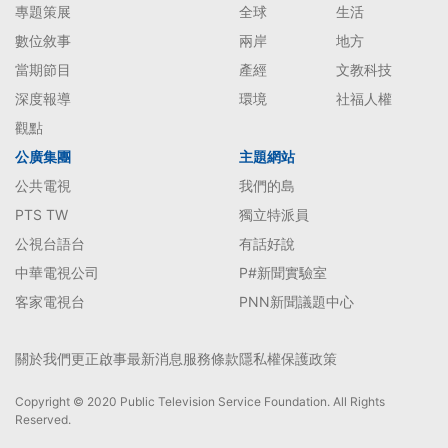
專題策展
全球
生活
數位敘事
兩岸
地方
當期節目
產經
文教科技
深度報導
環境
社福人權
觀點
公廣集團
主題網站
公共電視
我們的島
PTS TW
獨立特派員
公視台語台
有話好說
中華電視公司
P#新聞實驗室
客家電視台
PNN新聞議題中心
關於我們
更正啟事
最新消息
服務條款
隱私權保護政策
Copyright © 2020 Public Television Service Foundation. All Rights
Reserved.