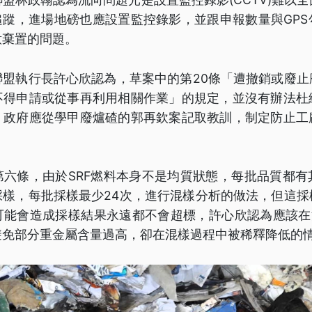
追蹤，進場地磅也應設置監控錄影，並跟申報數量與GP
意棄置的問題。
聯盟執行長許心欣認為，草案中的第20條「遭撤銷或廢止
不得申請或從事再利用相關作業」的規定，並沒有辦法杜
。政府應從學甲廢爐碴的郭再欽案記取教訓，制定防止工
第六條，由於SRF燃料本身不是均質狀態，每批品質都有
採樣，每批採樣最少24次，進行混樣分析的做法，但這採
可能會造成採樣結果永遠都不會超標，許心欣認為應該在混
避免部分重金屬含量過高，卻在混樣過程中被稀釋降低的