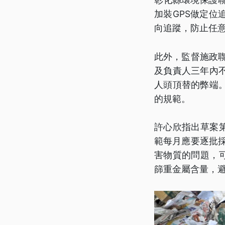
加裝GPS做定位
向追蹤，防止任
此外，監督施政
及負責人三年內
人頭頂替的弊端
的規範。
許心欣指出草案
範每月應要逐批
害物質的問題，
篩重金屬含量，