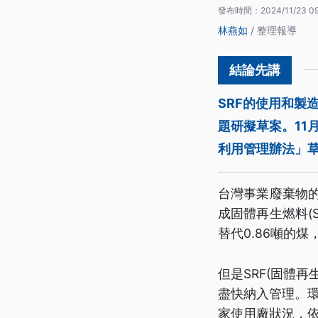
發布時間：
2024/11/23 0
林燕如
/ 整理報導
SRF的使用和製
題研擬草案。11
利用管理辦法」草
台灣事業廢棄物
成固體再生燃料(
替代0.86噸的
但是SRF(固體
盡快納入管理。
家使用廠狀況，