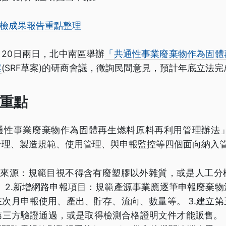
體檢成果報告重點整理
9、20日兩日，北中南區舉辦
「共通性事業廢棄物作為固體
案
(SRF草案)的研商會議，徵詢民間意見，預計年底立法完
重點
通性事業廢棄物作為固體再生燃料原料再利用管理辦法」
管理、製造規範、使用管理、與申報監控等四個面向納入
棄物來源：規範目視不得含有廢塑膠以外雜質，或是人工分
 2.新增網路申報項目：規範產源事業應逐筆申報廢棄
次月申報使用、產出、貯存、流向、數量等。 3.建立
三方驗證通過，或是取得檢測合格證明文件才能販售。 