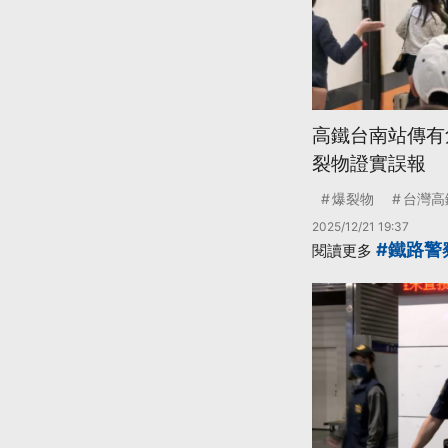
高鐵台南站傳有
裂物證實誤報
爆裂物
台灣高
2025/12/21 19:37
#鐵路警
閱讀更多