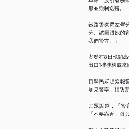
車站一度引發騷
服並強制送醫。
鐵路警察局左營
分、試圖跟她的
我們警方。」
案發在8日晚間
出口1樓樓梯處來
目擊民眾趕緊報
加見警率，預防
民眾說道，「警
「不要靠近，跟