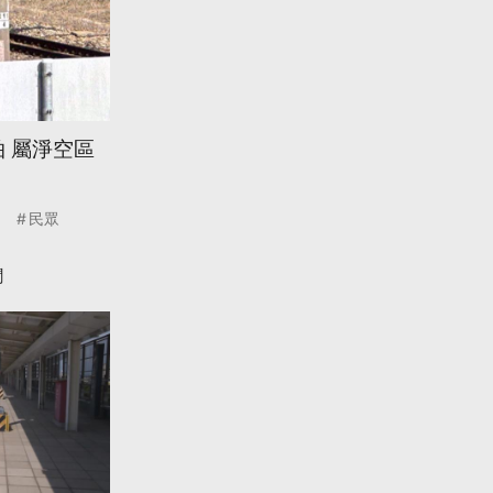
 屬淨空區
民眾
聞