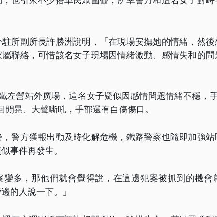
動，也引來不少搭車民眾圍觀，所幸警方和這名女子對峙
分駐所副所長許勝洲說明，「在現場安撫她的情緒，然後
家屬聯絡，可惜該名女子現場因情緒激動、感情失和的問
高鐵左營站外廣場，這名女子疑似因感情問題情緒不穩，手
回閒晃、大聲嘶吼，手部還有自傷傷口。
警，警方獲報出動及時化解危機，鐵路警察也隨即加強站
類似事件再發生。
察變多，那他們就會覺得說，在這邊犯案被抓到的機會
旁邊的人說一下。」