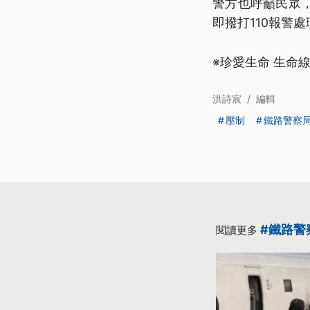
警方也呼籲民眾
即撥打110報警
※珍愛生命 生命線
洪詩宸
/
編輯
壓制
鐵路警察
#鐵路警
閱讀更多