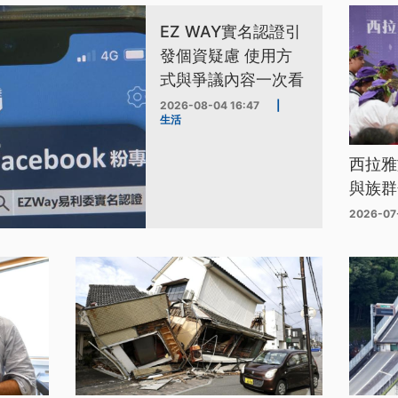
EZ WAY實名認證引
發個資疑慮 使用方
式與爭議內容一次看
2026-08-04 16:47
|
生活
西拉雅
與族群
2026-07