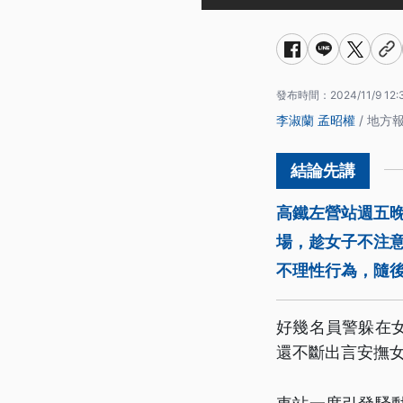
發布時間：
2024/11/9 12:
李淑蘭
孟昭權
/ 地方
高鐵左營站週五
場，趁女子不注
不理性行為，隨
好幾名員警躲在
還不斷出言安撫