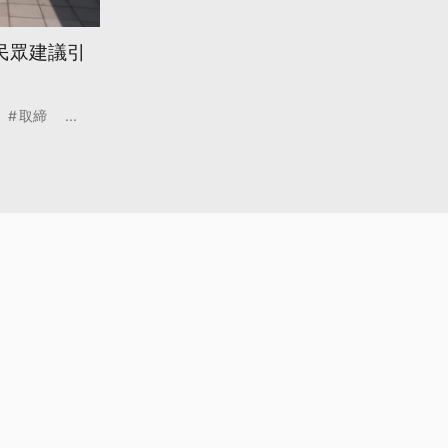
民眾建議引
取締
...