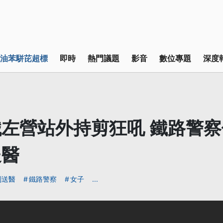
油苯駢芘超標
即時
熱門議題
影音
數位專題
深度
左營站外持剪狂吼 鐵路警
送醫
制送醫
鐵路警察
女子
...