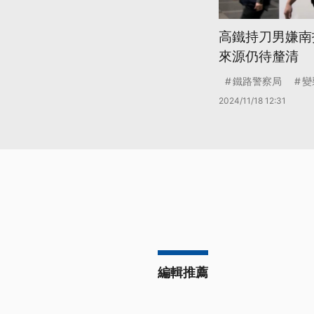
高鐵持刀男嫌南
來源仍待釐清
鐵路警察局
變
2024/11/18 12:31
編輯推薦