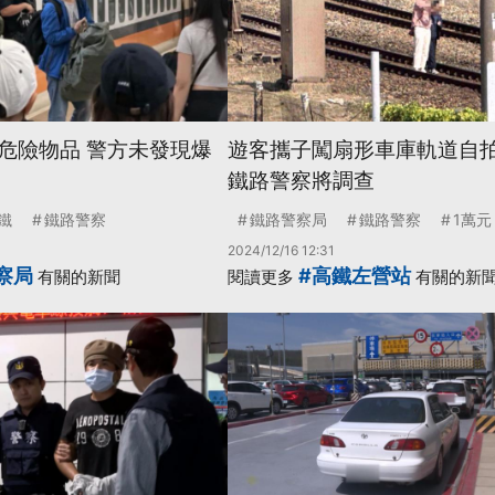
危險物品 警方未發現爆
遊客攜子闖扇形車庫軌道自拍
鐵路警察將調查
鐵
鐵路警察
鐵路警察局
鐵路警察
1萬元
2024/12/16 12:31
察局
#高鐵左營站
有關的新聞
閱讀更多
有關的新