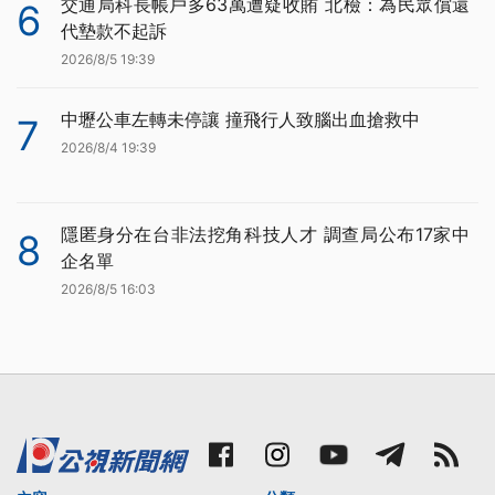
交通局科長帳戶多63萬遭疑收賄 北檢：為民眾償還
6
代墊款不起訴
2026/8/5 19:39
中壢公車左轉未停讓 撞飛行人致腦出血搶救中
7
2026/8/4 19:39
隱匿身分在台非法挖角科技人才 調查局公布17家中
8
企名單
2026/8/5 16:03