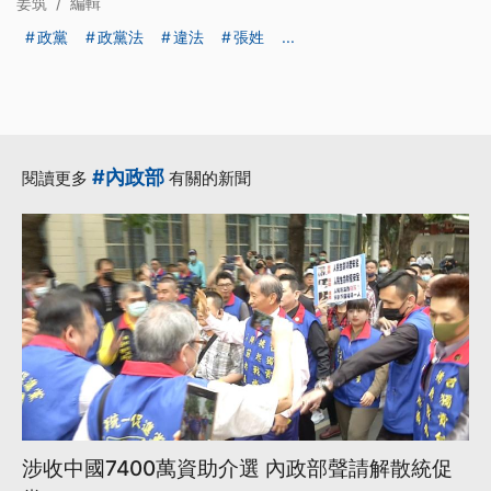
姜筑
/
編輯
政黨
政黨法
違法
張姓
...
#內政部
閱讀更多
有關的新聞
涉收中國7400萬資助介選 內政部聲請解散統促