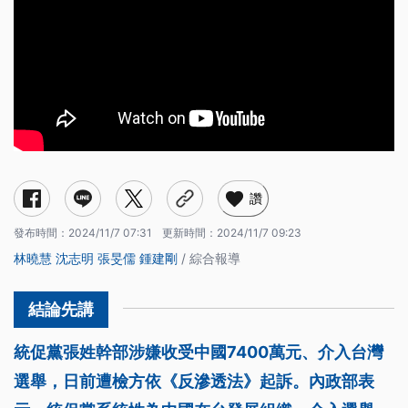
讚
發布時間：
2024/11/7 07:31
更新時間：
2024/11/7 09:23
林曉慧
沈志明
張旻儒
鍾建剛
/ 綜合報導
統促黨張姓幹部涉嫌收受中國7400萬元、介入台灣
選舉，日前遭檢方依《反滲透法》起訴。內政部表