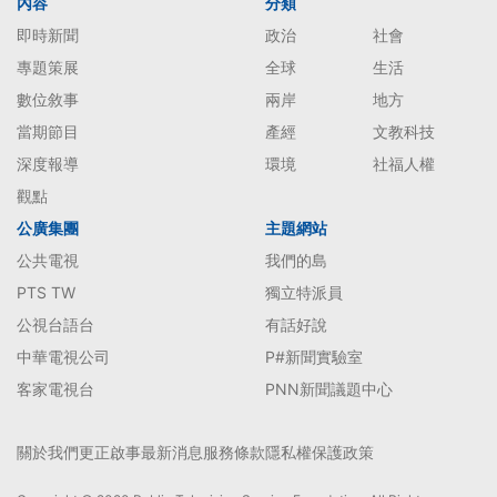
內容
分類
即時新聞
政治
社會
專題策展
全球
生活
數位敘事
兩岸
地方
當期節目
產經
文教科技
深度報導
環境
社福人權
觀點
公廣集團
主題網站
公共電視
我們的島
PTS TW
獨立特派員
公視台語台
有話好說
中華電視公司
P#新聞實驗室
客家電視台
PNN新聞議題中心
關於我們
更正啟事
最新消息
服務條款
隱私權保護政策