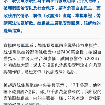
示，統促黨系統性為中國在台發展組織，介入選舉，
破壞我國治安以及社會秩序，顯有危害自由民主、憲
政秩序的情形，將依《政黨法》查處，掌握事證，聲
請憲法法庭解散。統促黨主席張安樂回應，該解散的
是民進黨。
宣揚解放軍軍威，勸降我國軍兩岸戰爭時放棄抵抗。
統促黨張姓幹部涉嫌收受中國7400萬金援，按國台
辦指示，在各大平台和廣播，試圖影響今（2024）
年初總統大選；過去公投案也曾想影響輿論走向乃至
認知作戰，遭檢方依《反滲透法》起訴。
被起訴統促黨張姓中央委員表示，「7千多萬，他幹
嘛不乾脆說7億多。你那7千多萬怎麼來的，我所說的
言論跟統促黨一向的主張都一樣，並沒有說一定收到
誰的好處才替誰說話。」