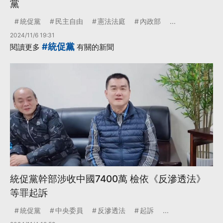
黨
統促黨
民主自由
憲法法庭
內政部
...
2024/11/6 19:31
#統促黨
閱讀更多
有關的新聞
統促黨幹部涉收中國7400萬 檢依《反滲透法》
等罪起訴
統促黨
中央委員
反滲透法
起訴
...