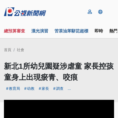
總預算審查
漢光演習
苦茶油苯駢芘超標
即時
熱門
首頁
社會
新北1所幼兒園疑涉虐童 家長控孩
童身上出現瘀青、咬痕
教育局
幼教
家長
調查
...