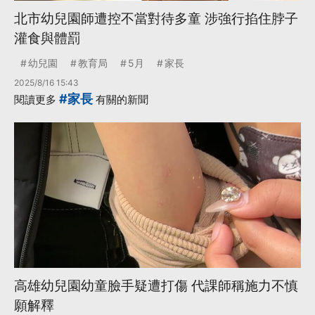
北市幼兒園師遭控不當對待多童 涉強行掐住脖子
灌食與體罰
幼兒園
教育局
5月
家長
2025/8/16 15:43
#家長
閱讀更多
有關的新聞
高雄幼兒園幼童臉手疑遭打傷 代課師稱施力不慎
願解釋