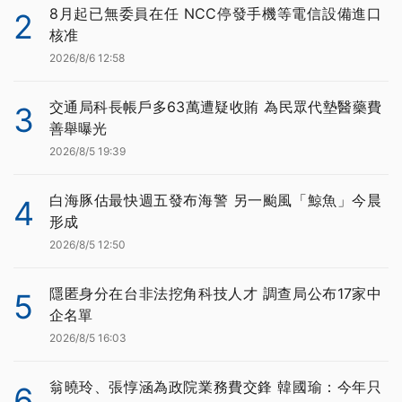
8月起已無委員在任 NCC停發手機等電信設備進口
2
核准
2026/8/6 12:58
交通局科長帳戶多63萬遭疑收賄 為民眾代墊醫藥費
3
善舉曝光
2026/8/5 19:39
白海豚估最快週五發布海警 另一颱風「鯨魚」今晨
4
形成
2026/8/5 12:50
隱匿身分在台非法挖角科技人才 調查局公布17家中
5
企名單
2026/8/5 16:03
翁曉玲、張惇涵為政院業務費交鋒 韓國瑜：今年只
6