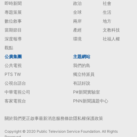
即時新聞
政治
社會
專題策展
全球
生活
數位敘事
兩岸
地方
當期節目
產經
文教科技
深度報導
環境
社福人權
觀點
公廣集團
主題網站
公共電視
我們的島
PTS TW
獨立特派員
公視台語台
有話好說
中華電視公司
P#新聞實驗室
客家電視台
PNN新聞議題中心
關於我們
更正啟事
最新消息
服務條款
隱私權保護政策
Copyright © 2020 Public Television Service Foundation. All Rights
Reserved.