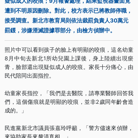
疑似成人的咬痕；9月報警處理，結果監視器畫面竟
遭到不明原因刪除。對此，校方表示已將教師停職，
接受調查。新北市教育局則依法裁罰負責人30萬元
罰鍰，涉嫌湮滅證據罪部分，由檢方偵辦中。
照片中可以看到孩子的臉上有明顯的咬痕，這名幼童
8月中旬去新北1所幼兒園上課後，身上陸續出現瘀
青，臉部還出現疑似成人的咬痕。家長十分痛心，由
民代陪同出面指控。
幼童家長指控，「我們是去醫院，請專業醫師回答我
們，這個傷痕就是明顯的咬痕，並非2歲同年齡會造
成的。」
民進黨新北市議員張嘉玲呼籲，「警方儘速來偵辦，
來協助家長來釐清真相。」