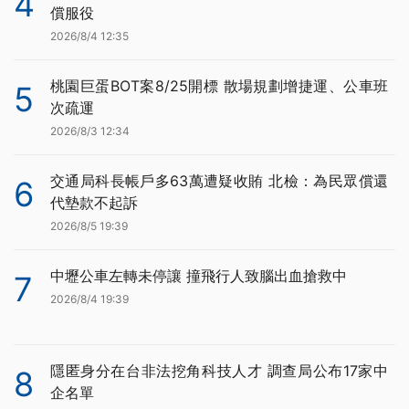
4
償服役
2026/8/4 12:35
桃園巨蛋BOT案8/25開標 散場規劃增捷運、公車班
5
次疏運
2026/8/3 12:34
交通局科長帳戶多63萬遭疑收賄 北檢：為民眾償還
6
代墊款不起訴
2026/8/5 19:39
中壢公車左轉未停讓 撞飛行人致腦出血搶救中
7
2026/8/4 19:39
隱匿身分在台非法挖角科技人才 調查局公布17家中
8
企名單