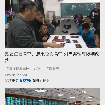
嘉義仁義高中、屏東陸興高中 列專案輔導限期改
善
專案輔導學校
高中
教育部
2024/11/21 19:31
#財務
閱讀更多
有關的新聞