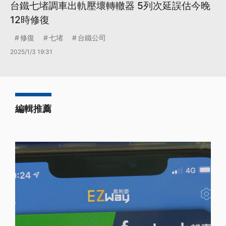
台鐵七堵調車出軌壓壞轉轍器 5列次延誤估今晚
12時修復
修復
七堵
台鐵公司
2025/1/3 19:31
編輯推薦