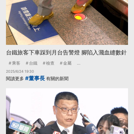
台鐵旅客下車踩到月台告警燈 腳陷入濺血縫數針
乘客
台鐵
檢查
金屬
...
2025/6/24 19:30
#董事長
閱讀更多
有關的新聞