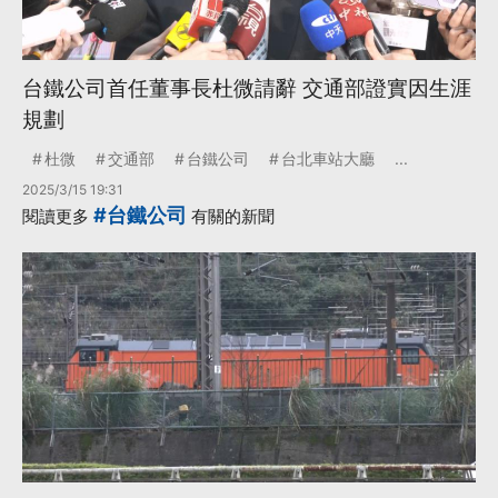
台鐵公司首任董事長杜微請辭 交通部證實因生涯
規劃
杜微
交通部
台鐵公司
台北車站大廳
...
2025/3/15 19:31
#台鐵公司
閱讀更多
有關的新聞