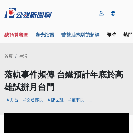
總預算審查
漢光演習
苦茶油苯駢芘超標
即時
熱門
首頁
生活
落軌事件頻傳 台鐵預計年底於高
雄試辦月台門
月台
交通部長
陳世凱
董事長
...