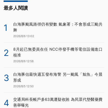
最多人閱讀
白海豚颱風路徑仍有變數 氣象署：不會形成三颱共
1
舞
2026/8/6 13:02
8月起已無委員在任 NCC停發手機等電信設備進口
2
核准
2026/8/6 12:58
白海豚估最快週五發布海警 另一颱風「鯨魚」今晨
3
形成
2026/8/5 12:50
交通局科長帳戶多63萬遭疑收賄 為民眾代墊醫藥費
4
善舉曝光