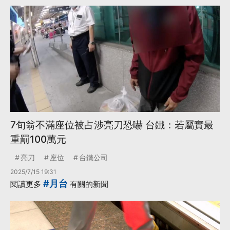
7旬翁不滿座位被占涉亮刀恐嚇 台鐵：若屬實最
重罰100萬元
亮刀
座位
台鐵公司
2025/7/15 19:31
#月台
閱讀更多
有關的新聞