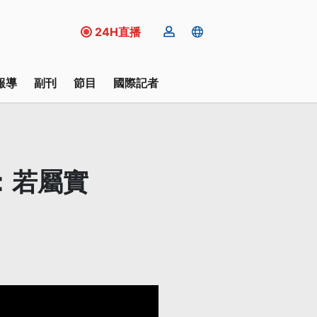
24H直播
報導
副刊
節目
國際記者
：若屬實