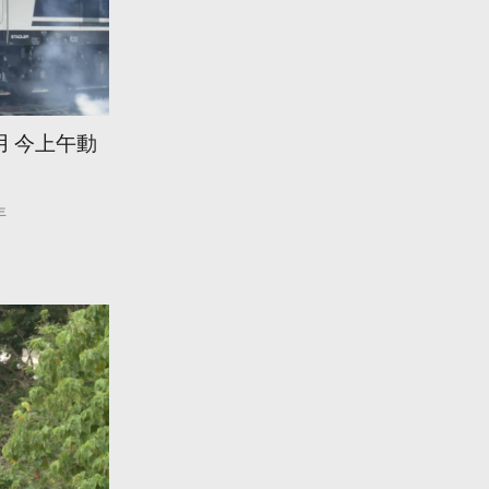
用 今上午動
年