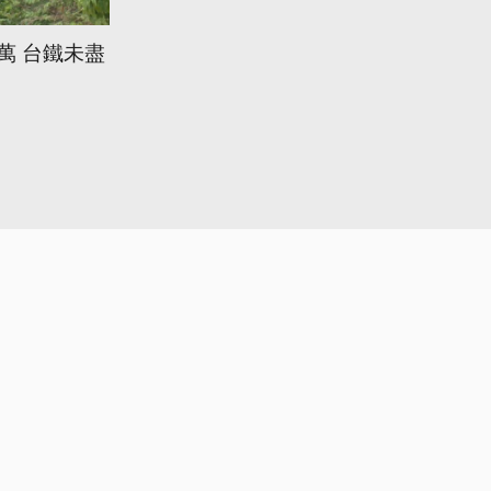
萬 台鐵未盡