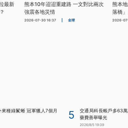
拉最新
熊本10年迢迢重建路 一文對比兩次
熊本地
？
強震各地災情
落橋」
2026-07-30 16:37
|
全球
2026-07
外來種綠鬣蜥 冠軍獵人7個月
交通局科長帳戶多63萬
5
藥費善舉曝光
2026/8/5 19:39