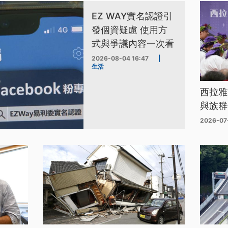
EZ WAY實名認證引
發個資疑慮 使用方
式與爭議內容一次看
2026-08-04 16:47
|
生活
西拉雅
與族群
2026-07