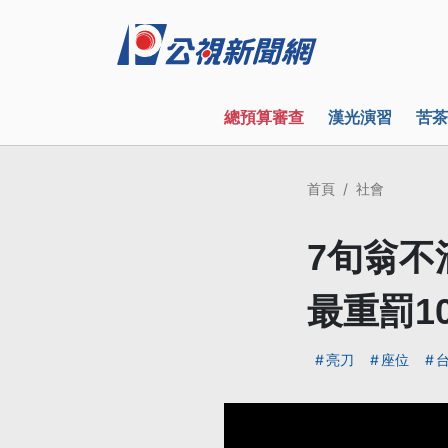
總預算審查
漢光演習
苦茶
首頁
社會
7旬翁不
最重罰1
亮刀
座位