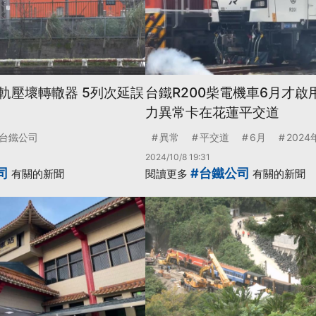
軌壓壞轉轍器 5列次延誤
台鐵R200柴電機車6月才啟
力異常卡在花蓮平交道
台鐵公司
異常
平交道
6月
2024
2024/10/8 19:31
司
#台鐵公司
有關的新聞
閱讀更多
有關的新聞