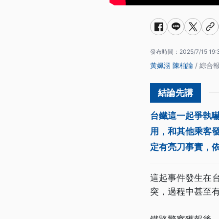
發布時間：
2025/7/15 19:
黃姵涵
陳柏諭
/ 綜合
台鐵這一起爭執嚇
用，和其他乘客
定有亮刀事實，依
這起事件發生在台
突，過程中甚至