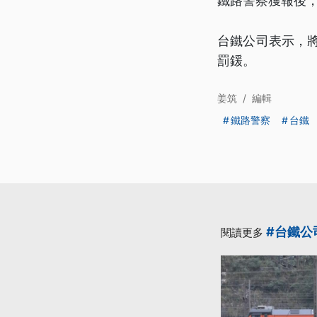
鐵路警察獲報後
台鐵公司表示，將
罰鍰。
姜筑
/
編輯
鐵路警察
台鐵
#台鐵公
閱讀更多