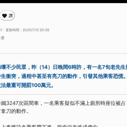
讚
31
更新時間：
2025/7/15 20:38
報導
壞不少民眾，昨（14）日晚間6時許，有一名7旬老先
發生衝突，過程中甚至有亮刀的動作，引發其他乘客恐慌
法最重可開罰100萬元。
鐵3247次區間車，一名乘客疑似不滿上廁所時座位被
有拿刀的動作。