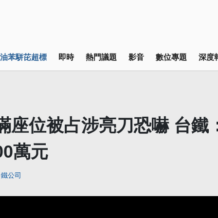
油苯駢芘超標
即時
熱門議題
影音
數位專題
深度
滿座位被占涉亮刀恐嚇 台鐵
00萬元
台鐵公司