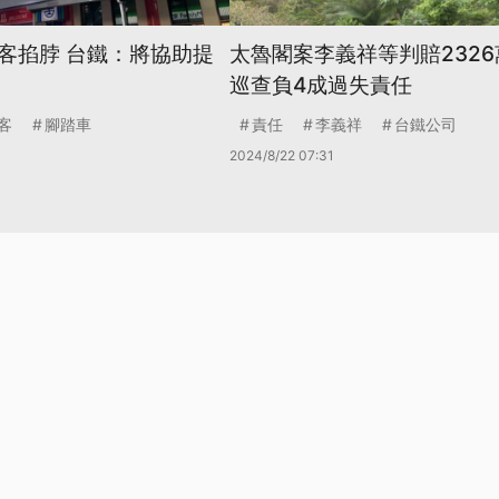
客掐脖 台鐵：將協助提
太魯閣案李義祥等判賠2326
巡查負4成過失責任
客
腳踏車
責任
李義祥
台鐵公司
2024/8/22 07:31