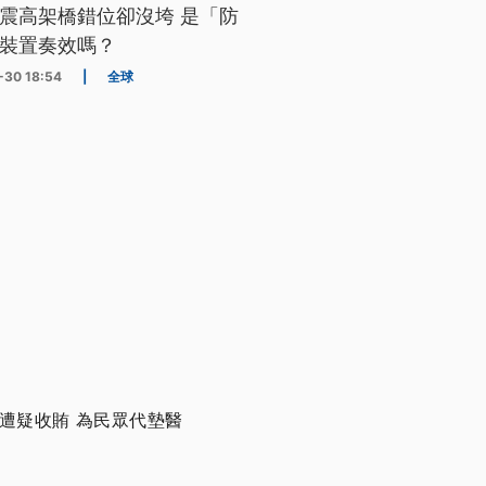
震高架橋錯位卻沒垮 是「防
裝置奏效嗎？
-30 18:54
|
全球
遭疑收賄 為民眾代墊醫