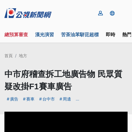
總預算審查
漢光演習
苦茶油苯駢芘超標
即時
熱門
首頁
地方
中市府稽查拆工地廣告物 民眾質
疑改掛F1賽車廣告
廣告
賽車
台中市
周邊
...