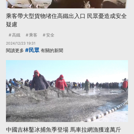
乘客帶大型貨物堵住高鐵出入口 民眾憂造成安全
疑慮
高鐵
乘客
安全
2024/12/23 19:31
#民眾
閱讀更多
有關的新聞
中國吉林鑿冰捕魚季登場 馬車拉網漁獲達萬斤