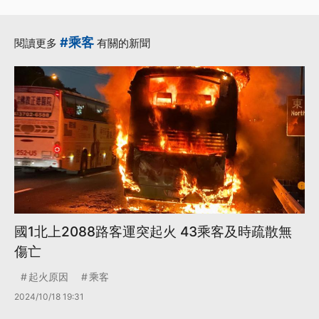
#乘客
閱讀更多
有關的新聞
國1北上2088路客運突起火 43乘客及時疏散無
傷亡
起火原因
乘客
2024/10/18 19:31