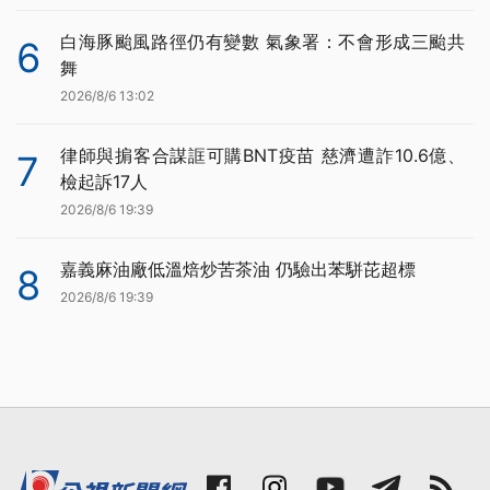
白海豚颱風路徑仍有變數 氣象署：不會形成三颱共
6
舞
2026/8/6 13:02
律師與掮客合謀誆可購BNT疫苗 慈濟遭詐10.6億、
7
檢起訴17人
2026/8/6 19:39
嘉義麻油廠低溫焙炒苦茶油 仍驗出苯駢芘超標
8
2026/8/6 19:39