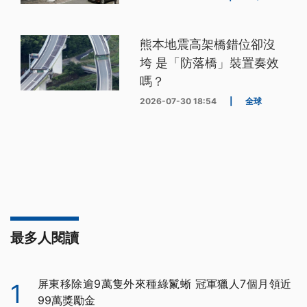
熊本地震高架橋錯位卻沒
垮 是「防落橋」裝置奏效
嗎？
2026-07-30 18:54
|
全球
最多人閱讀
屏東移除逾9萬隻外來種綠鬣蜥 冠軍獵人7個月領近
1
99萬獎勵金