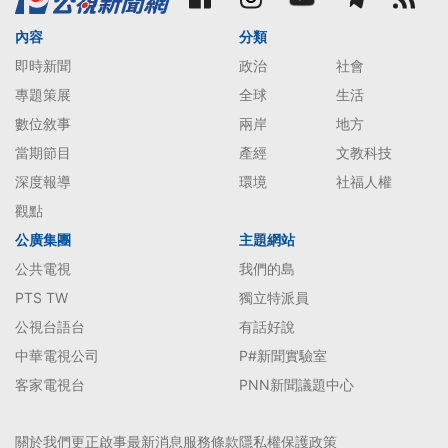
內容
分類
即時新聞
政治
社會
專題策展
全球
生活
數位敘事
兩岸
地方
當期節目
產經
文教科技
深度報導
環境
社福人權
觀點
公廣集團
主題網站
公共電視
我們的島
PTS TW
獨立特派員
公視台語台
有話好說
中華電視公司
P#新聞實驗室
客家電視台
PNN新聞議題中心
關於我們
更正啟事
最新消息
服務條款
隱私權保護政策