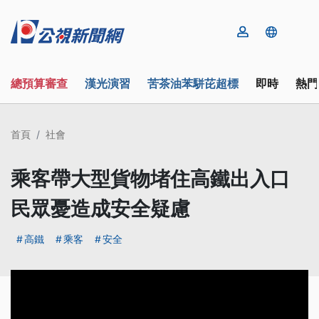
總預算審查
漢光演習
苦茶油苯駢芘超標
即時
熱門
首頁
社會
乘客帶大型貨物堵住高鐵出入口
民眾憂造成安全疑慮
高鐵
乘客
安全