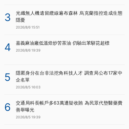
光纖無人機遺留纜線遍布森林 烏克蘭指控造成生態
3
隱憂
2026/8/6 15:51
嘉義麻油廠低溫焙炒苦茶油 仍驗出苯駢芘超標
4
2026/8/6 19:39
隱匿身分在台非法挖角科技人才 調查局公布17家中
5
企名單
2026/8/5 16:03
交通局科長帳戶多63萬遭疑收賄 為民眾代墊醫藥費
6
善舉曝光
2026/8/5 19:39