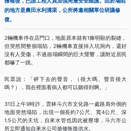
獲報後，已請工程人員加強周邊安全維護。由於塌陷
的地方是農田水利溝渠，公所將邀相關單位研議修
復。
2輛機車停在店門口，地面原本就有1條明顯的裂縫，
但突然間整個塌陷，2輛機車直接掉入坑洞內，還好
沒有人受傷，不過崩塌瞬間的巨大聲響，讓附近居民
都嚇了一跳。
民眾說：「砰下去的聲音，（很大嗎、聲音很大
嗎？），我在裡面看病人都可以聽得到啊。」
31日上午9時許，雲林斗六市文化路一處路肩外側的
地面突然塌陷，出現一個長約7公尺、寬4公尺、深
1.5公尺的天坑，自來水管也因此被壓壞，斗六市公
所立即通知自來水公司搶修恢復供水。