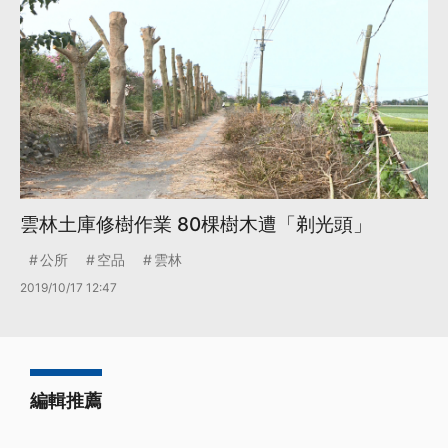
雲林土庫修樹作業 80棵樹木遭「剃光頭」
公所
空品
雲林
2019/10/17 12:47
編輯推薦