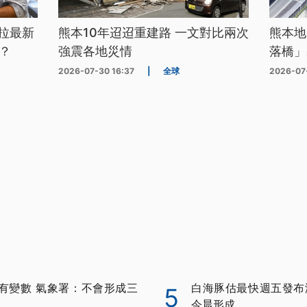
拉最新
熊本10年迢迢重建路 一文對比兩次
熊本地
？
強震各地災情
落橋」
2026-07-30 16:37
|
全球
2026-07
有變數 氣象署：不會形成三
白海豚估最快週五發布
5
今晨形成