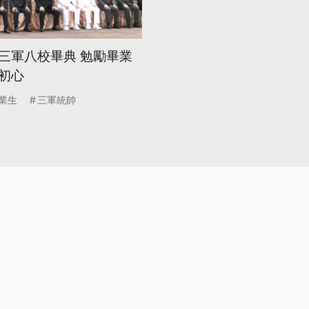
三軍八校畢典 勉勵畢業
初心
業生
三軍統帥