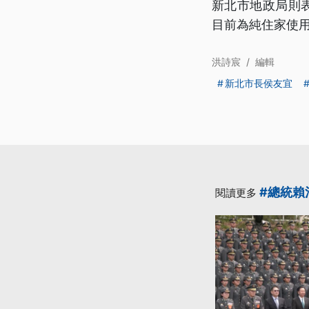
新北市地政局則
目前為純住家使
洪詩宸
/
編輯
新北市長侯友宜
#總統賴
閱讀更多