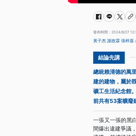
發布時間：
2024/8/27 12:
黃子杰
謝政霖
張梓嘉
總統賴清德的萬里
建的建物，屬於
礦工生活紀念館
前共有53案曠
一張又一張的黑
間爆出違建爭議，