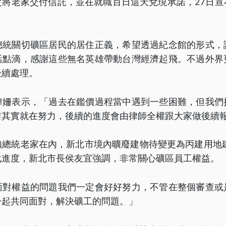
定將老家交付信託，並在就職百日這天兌現承諾，27日宣
總統關切礦區居民的居住正義，希望透過紀念館的形式，
活點滴，感謝這些無名英雄帶動台灣經濟起飛。不過外界
後續處理。
瑋姍表示，「過去在鑑價過程當中遇到一些困難，但我們
前其實就在努力，後續的進度會由律師全權跟大家做後續
賴總統老家在內，新北市境內曠廢建物待變更為丙建用地建
化進度，新北市長侯友宜強調，非常關心礦區員工權益。
面對權益的問題我們一定會好好努力，不管在整個審查或
一起共同面對，解決礦工的問題。」