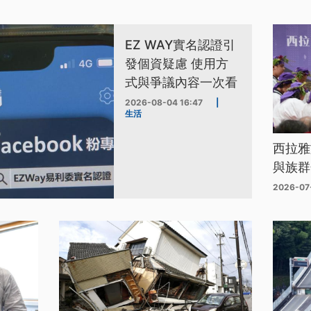
EZ WAY實名認證引
發個資疑慮 使用方
式與爭議內容一次看
2026-08-04 16:47
|
生活
西拉雅
與族群
2026-07