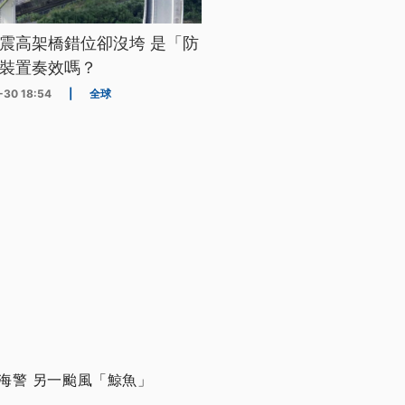
震高架橋錯位卻沒垮 是「防
裝置奏效嗎？
-30 18:54
|
全球
海警 另一颱風「鯨魚」