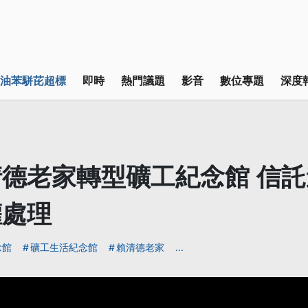
油苯駢芘超標
即時
熱門議題
影音
數位專題
深度
德老家轉型礦工紀念館 信
權處理
念館
礦工生活紀念館
賴清德老家
...