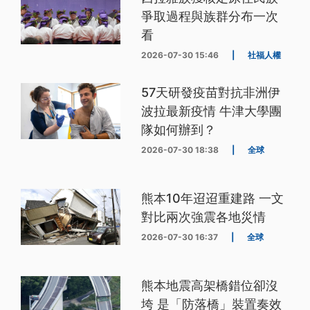
爭取過程與族群分布一次
看
2026-07-30 15:46
|
社福人權
57天研發疫苗對抗非洲伊
波拉最新疫情 牛津大學團
隊如何辦到？
2026-07-30 18:38
|
全球
熊本10年迢迢重建路 一文
對比兩次強震各地災情
2026-07-30 16:37
|
全球
熊本地震高架橋錯位卻沒
垮 是「防落橋」裝置奏效