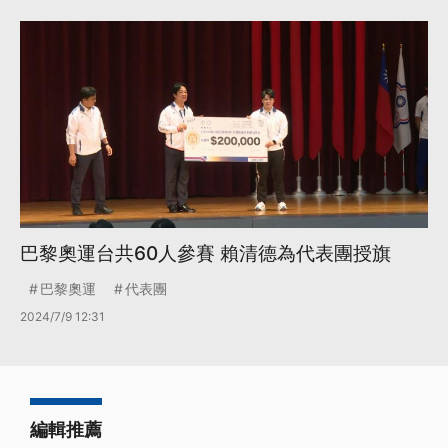
巴黎奧運台共60人參賽 賴清德為代表團授旗
巴黎奧運
代表團
2024/7/9 12:31
編輯推薦