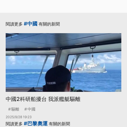
·
·
·
嘉年華
奧運金牌
拳擊
·
·
林郁婷
鶯歌
更多...
#中國
閱讀更多
有關的新聞
中國2科研船擾台 我派艦艇驅離
驅離
中國
2025/9/28 19:23
#巴黎奧運
閱讀更多
有關的新聞