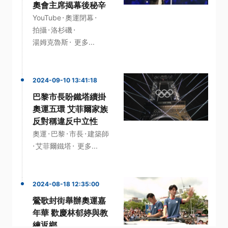
奧會主席揭幕後秘辛
·
·
YouTube
奧運閉幕
·
·
拍攝
洛杉磯
·
湯姆克魯斯
更多...
2024-09-10 13:41:18
巴黎市長盼鐵塔續掛
奧運五環 艾菲爾家族
反對稱違反中立性
·
·
·
奧運
巴黎
市長
建築師
·
·
艾菲爾鐵塔
更多...
2024-08-18 12:35:00
鶯歌封街舉辦奧運嘉
年華 歡慶林郁婷與教
練返鄉