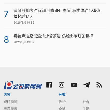
律師與掮客合謀誆可購BNT疫苗 慈濟遭詐10.6億、
7
檢起訴17人
2026/8/6 19:39
嘉義麻油廠低溫焙炒苦茶油 仍驗出苯駢芘超標
8
2026/8/6 19:39
內容
分類
即時新聞
政治
社會
專題策展
全球
生活