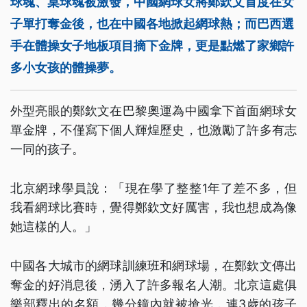
球魂、桌球魂被激發，中國網球女將鄭欽文首度在女
子單打奪金後，也在中國各地掀起網球熱；而巴西選
手在體操女子地板項目摘下金牌，更是點燃了家鄉許
多小女孩的體操夢。
外型亮眼的鄭欽文在巴黎奧運為中國拿下首面網球女
單金牌，不僅寫下個人輝煌歷史，也激勵了許多有志
一同的孩子。
北京網球學員說：「現在學了整整1年了差不多，但
我看網球比賽時，覺得鄭欽文好厲害，我也想成為像
她這樣的人。」
中國各大城市的網球訓練班和網球場，在鄭欽文傳出
奪金的好消息後，湧入了許多報名人潮。北京這處俱
樂部釋出的名額，幾分鐘內就被搶光，連3歲的孩子