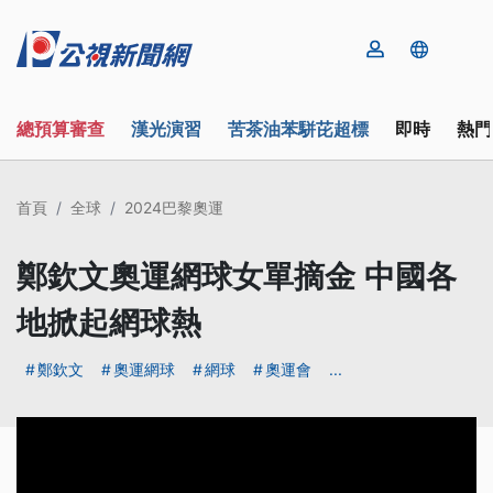
總預算審查
漢光演習
苦茶油苯駢芘超標
即時
熱門
首頁
全球
2024巴黎奧運
鄭欽文奧運網球女單摘金 中國各
地掀起網球熱
鄭欽文
奧運網球
網球
奧運會
...