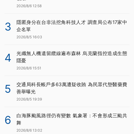
2026/8/6 12:58
隱匿身分在台非法挖角科技人才 調查局公布17家中
3
企名單
2026/8/5 16:03
光纖無人機遺留纜線遍布森林 烏克蘭指控造成生態
4
隱憂
2026/8/6 15:51
交通局科長帳戶多63萬遭疑收賄 為民眾代墊醫藥費
5
善舉曝光
2026/8/5 19:39
白海豚颱風路徑仍有變數 氣象署：不會形成三颱共
6
舞
2026/8/6 13:02