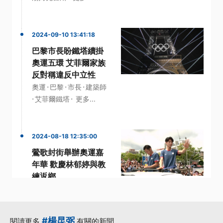
2024-09-10 13:41:18
巴黎市長盼鐵塔續掛
奧運五環 艾菲爾家族
反對稱違反中立性
·
·
·
奧運
巴黎
市長
建築師
·
·
艾菲爾鐵塔
更多...
2024-08-18 12:35:00
鶯歌封街舉辦奧運嘉
年華 歡慶林郁婷與教
練返鄉
·
·
·
嘉年華
奧運金牌
拳擊
·
·
林郁婷
鶯歌
更多...
#楊昆弼
閱讀更多
有關的新聞