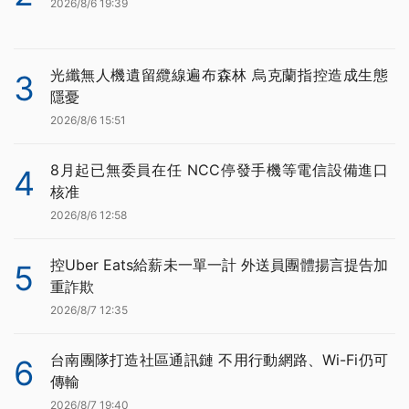
2026/8/6 19:39
光纖無人機遺留纜線遍布森林 烏克蘭指控造成生態
3
隱憂
2026/8/6 15:51
8月起已無委員在任 NCC停發手機等電信設備進口
4
核准
2026/8/6 12:58
控Uber Eats給薪未一單一計 外送員團體揚言提告加
5
重詐欺
2026/8/7 12:35
台南團隊打造社區通訊鏈 不用行動網路、Wi-Fi仍可
6
傳輸
2026/8/7 19:40