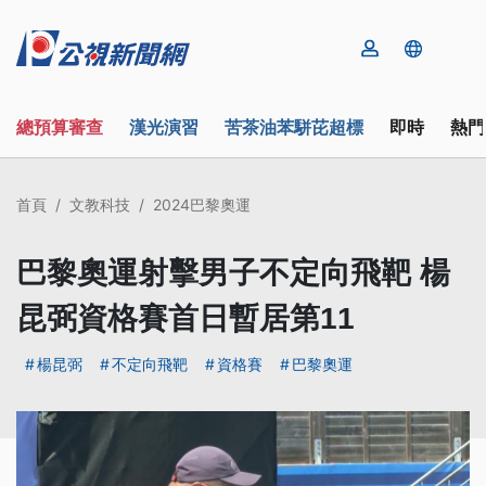
總預算審查
漢光演習
苦茶油苯駢芘超標
即時
熱門
首頁
文教科技
2024巴黎奧運
巴黎奧運射擊男子不定向飛靶 楊
昆弼資格賽首日暫居第11
楊昆弼
不定向飛靶
資格賽
巴黎奧運