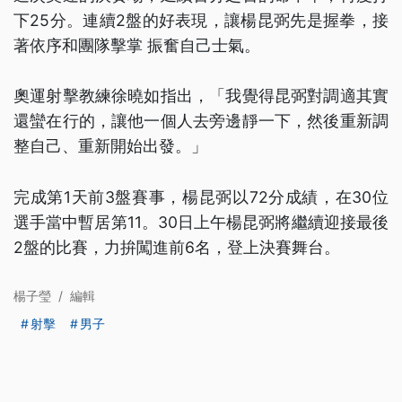
下25分。連續2盤的好表現，讓楊昆弼先是握拳，接
著依序和團隊擊掌 振奮自己士氣。
奧運射擊教練徐曉如指出，「我覺得昆弼對調適其實
還蠻在行的，讓他一個人去旁邊靜一下，然後重新調
整自己、重新開始出發。」
完成第1天前3盤賽事，楊昆弼以72分成績，在30位
選手當中暫居第11。30日上午楊昆弼將繼續迎接最後
2盤的比賽，力拚闖進前6名，登上決賽舞台。
楊子瑩
/
編輯
射擊
男子