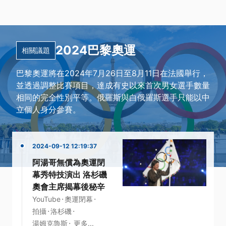
2024巴黎奧運
相關議題
巴黎奧運將在2024年7月26日至8月11日在法國舉行，
並透過調整比賽項目，達成有史以來首次男女選手數量
相同的完全性別平等。俄羅斯與白俄羅斯選手只能以中
立個人身分參賽。
2024-09-12 12:19:37
阿湯哥無償為奧運閉
幕秀特技演出 洛杉磯
奧會主席揭幕後秘辛
·
·
YouTube
奧運閉幕
·
·
拍攝
洛杉磯
·
湯姆克魯斯
更多...