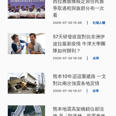
西拉雅族獲核定原住民族
爭取過程與族群分布一次
看
2026-07-30 15:46
|
社福人權
57天研發疫苗對抗非洲伊
波拉最新疫情 牛津大學團
隊如何辦到？
2026-07-30 18:38
|
全球
熊本10年迢迢重建路 一文
對比兩次強震各地災情
2026-07-30 16:37
|
全球
熊本地震高架橋錯位卻沒
垮 是「防落橋」裝置奏效