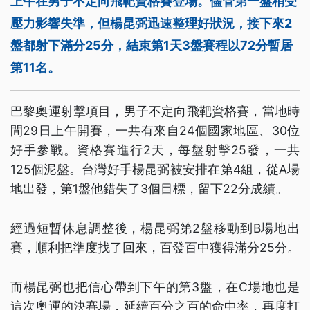
上午在男子不定向飛靶資格賽登場。儘管第一盤稍受
壓力影響失準，但楊昆弼迅速整理好狀況，接下來2
盤都射下滿分25分，結束第1天3盤賽程以72分暫居
第11名。
巴黎奧運射擊項目，男子不定向飛靶資格賽，當地時
間29日上午開賽，一共有來自24個國家地區、30位
好手參戰。資格賽進行2天，每盤射擊25發，一共
125個泥盤。台灣好手楊昆弼被安排在第4組，從A場
地出發，第1盤他錯失了3個目標，留下22分成績。
經過短暫休息調整後，楊昆弼第2盤移動到B場地出
賽，順利把準度找了回來，百發百中獲得滿分25分。
而楊昆弼也把信心帶到下午的第3盤，在C場地也是
這次奧運的決賽場，延續百分之百的命中率，再度打