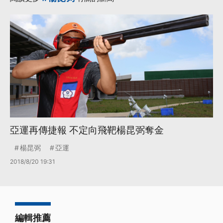
亞運再傳捷報 不定向飛靶楊昆弼奪金
楊昆弼
亞運
2018/8/20 19:31
編輯推薦