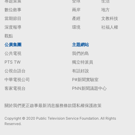
專題策展
全球
生活
數位敘事
兩岸
地方
當期節目
產經
文教科技
深度報導
環境
社福人權
觀點
公廣集團
主題網站
公共電視
我們的島
PTS TW
獨立特派員
公視台語台
有話好說
中華電視公司
P#新聞實驗室
客家電視台
PNN新聞議題中心
關於我們
更正啟事
最新消息
服務條款
隱私權保護政策
Copyright © 2020 Public Television Service Foundation. All Rights
Reserved.