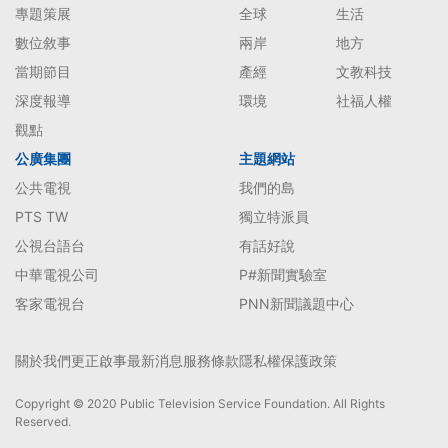
專題策展
全球
生活
數位敘事
兩岸
地方
當期節目
產經
文教科技
深度報導
環境
社福人權
觀點
公廣集團
主題網站
公共電視
我們的島
PTS TW
獨立特派員
公視台語台
有話好說
中華電視公司
P#新聞實驗室
客家電視台
PNN新聞議題中心
關於我們
更正啟事
最新消息
服務條款
隱私權保護政策
Copyright © 2020 Public Television Service Foundation. All Rights
Reserved.