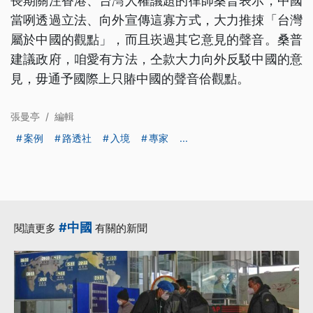
長期關注香港、台灣人權議題的律師桑普表示，中國
當咧透過立法、向外宣傳這寡方式，大力推捒「台灣
屬於中國的觀點」，而且崁過其它意見的聲音。桑普
建議政府，咱愛有方法，仝款大力向外反駁中國的意
見，毋通予國際上只賰中國的聲音佮觀點。
張曼亭
/
編輯
案例
路透社
入境
專家
...
#中國
閱讀更多
有關的新聞