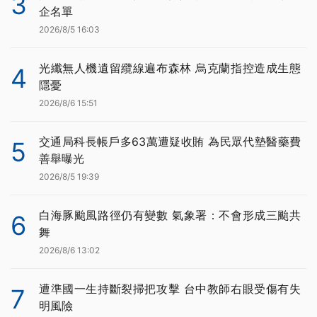
3
企名單
2026/8/5 16:03
光纖無人機遺留纜線遍布森林 烏克蘭指控造成生態
4
隱憂
2026/8/6 15:51
交通局科長帳戶多63萬遭疑收賄 為民眾代墊醫藥費
5
善舉曝光
2026/8/5 19:39
白海豚颱風路徑仍有變數 氣象署：不會形成三颱共
6
舞
2026/8/6 13:02
遭準國一生持斷裂掃把攻擊 台中教師右眼受傷有失
7
明風險