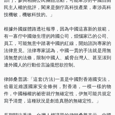
部門，參與相關公民團體活動，可能牽涉對中國自由
民主人權的批評，閣來是捌佇高科技產業，牽涉高科
技機敏，機敏科技的。」
根據外國媒體路透社報導，因為中國這寡新的規範，
有一寡佇中國做生理的跨國公司，煩惱家己的公司、
員工，可能無意中踏著中國的紅線，開始諮詢專家的
法律意見。法律專家認為，中國一貫的手法就是用無
清無楚的法條，限制中國人、威脅台灣人、甚至湠到
連外國人的行動佮言論攏想欲控制。
律師桑普講:「這套(方法)一直是中國對香港國安法，
佮最近維護國家安全條例，對香港，一模一樣的物
件，中國極權的祕密就佇無確定性，伊無可能共規定
寫予清楚，這種狀況是創造真懸的無確定性。」