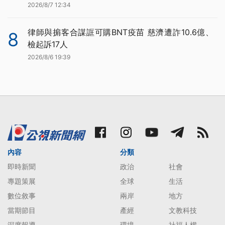
2026/8/7 12:34
律師與掮客合謀誆可購BNT疫苗 慈濟遭詐10.6億、
8
檢起訴17人
2026/8/6 19:39
內容
分類
即時新聞
政治
社會
專題策展
全球
生活
數位敘事
兩岸
地方
當期節目
產經
文教科技
深度報導
環境
社福人權