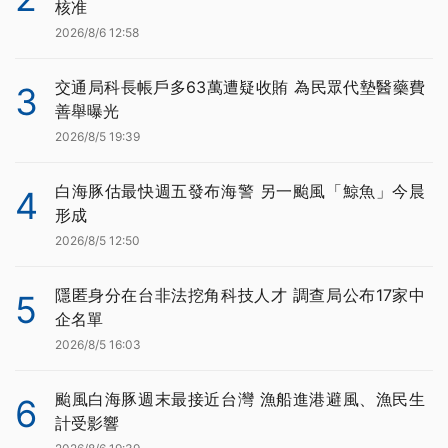
核准
2026/8/6 12:58
交通局科長帳戶多63萬遭疑收賄 為民眾代墊醫藥費
3
善舉曝光
2026/8/5 19:39
白海豚估最快週五發布海警 另一颱風「鯨魚」今晨
4
形成
2026/8/5 12:50
隱匿身分在台非法挖角科技人才 調查局公布17家中
5
企名單
2026/8/5 16:03
颱風白海豚週末最接近台灣 漁船進港避風、漁民生
6
計受影響