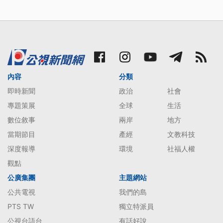
內容
分類
即時新聞
政治
社會
專題策展
全球
生活
數位敘事
兩岸
地方
當期節目
產經
文教科技
深度報導
環境
社福人權
觀點
公廣集團
主題網站
公共電視
我們的島
PTS TW
獨立特派員
公視台語台
有話好說