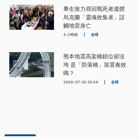
畢生致力尋回戰死者遺體
烏克蘭「靈魂收集者」誤
觸地雷身亡
4 小時前
|
全球
熊本地震高架橋錯位卻沒
垮 是「防落橋」裝置奏效
嗎？
2026-07-30 18:54
|
全球