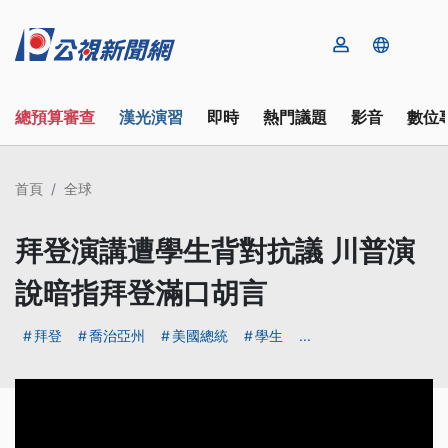
總預算審查
漢光演習
即時
熱門議題
影音
數位
首頁
全球
拜登演講遭學生背對抗議 川普演
說暗指拜登滿口胡言
拜登
喬治亞州
美國總統
學生
...