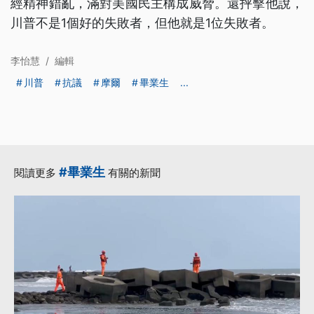
經精神錯亂，滿對美國民主構成威脅。還抨擊他說，
川普不是1個好的失敗者，但他就是1位失敗者。
李怡慧
/
編輯
川普
抗議
摩爾
畢業生
...
#畢業生
閱讀更多
有關的新聞