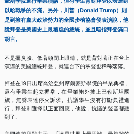
豪斯學院進行畢業演講，但有學生背對拜登以表達對
以哈戰爭的不滿。另外，川普（Donald Trump）則
是到擁有龐大政治勢力的全國步槍協會發表演說，他
說拜登是美國史上最糟糕的總統，並且暗指拜登滿口
胡言。
不是擺臭臉、低著頭閉上眼晴，就是背對著正在台上
演講的美國總統拜登，就連台下的掌聲也稀稀落落。
拜登在19日出席喬治亞州摩爾豪斯學院的畢業典禮，
還有畢業生起立握拳，在畢業袍外披上巴勒斯坦國
旗，無聲表達停火訴求。抗議學生沒有打斷典禮進
行，拜登則選擇以正面回應，他說，抗議的聲音都聽
到了。
美國總統拜登表示，「這是世界上最困難，最複雜的