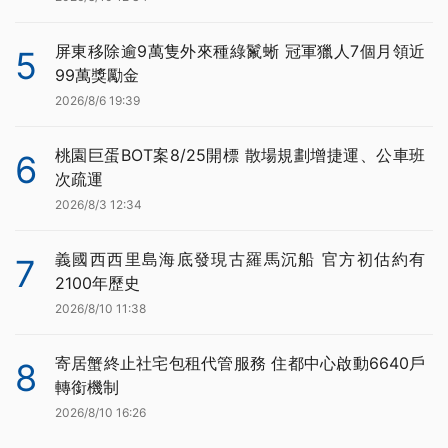
屏東移除逾9萬隻外來種綠鬣蜥 冠軍獵人7個月領近
5
99萬獎勵金
2026/8/6 19:39
桃園巨蛋BOT案8/25開標 散場規劃增捷運、公車班
6
次疏運
2026/8/3 12:34
義國西西里島海底發現古羅馬沉船 官方初估約有
7
2100年歷史
2026/8/10 11:38
寄居蟹終止社宅包租代管服務 住都中心啟動6640戶
8
轉銜機制
2026/8/10 16:26