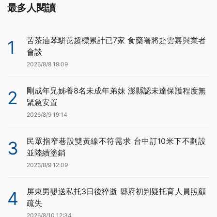
最多人閱讀
苦茶油苯駢芘超標累計已7家 食藥署將赴雲嘉與業者
1
會談
2026/8/8 19:09
剛成年兄姊養8名未成年弟妹 澎縣認未達保護程度無
2
緊急安置
2026/8/9 19:14
民眾指窄巷設雙黃線不符需求 台中訂10米下不劃設
3
並陸續塗銷
2026/8/9 12:09
屏東男嬰送私托3日後猝逝 縣府初判疑托育人員照顧
4
疏失
2026/8/10 12:34