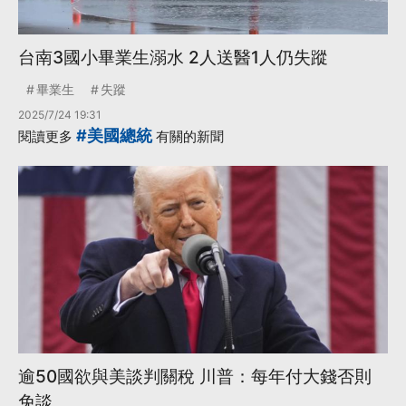
台南3國小畢業生溺水 2人送醫1人仍失蹤
畢業生
失蹤
2025/7/24 19:31
#美國總統
閱讀更多
有關的新聞
逾50國欲與美談判關稅 川普：每年付大錢否則
免談